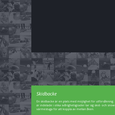
Skidbacke
En skidbacke är en plats med möjlighet för utförsåkning. 
är indelade i olika svårighetsgrader tar sig skid- och sn
värmestuga för att koppla av mellan åken.