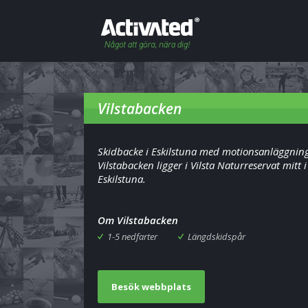
Vilstabacken
Skidbacke i Eskilstuna med motionsanläggnin
Vilstabacken ligger i Vilsta Naturreservat mitt i
Eskilstuna.
Om Vilstabacken
1-5 nedfarter
Längdskidspår
Besök webbplats