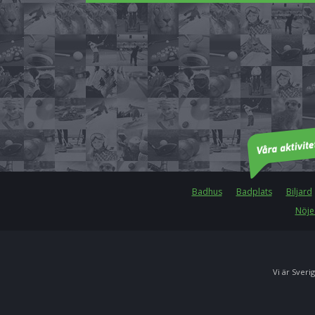
Badhus
Badplats
Biljard
Nöje
Vi är Sverig