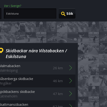
Var i Sverige?
Skidbackar nära Vilstabacken /
Eskilstuna
Malmabacken
26 km
Malmköping
Båsenberga skidbacke
46 km
Vingåker
Spökbackens skidbacke
47 km
Katrineholm
Skattmansöbacken
62 km