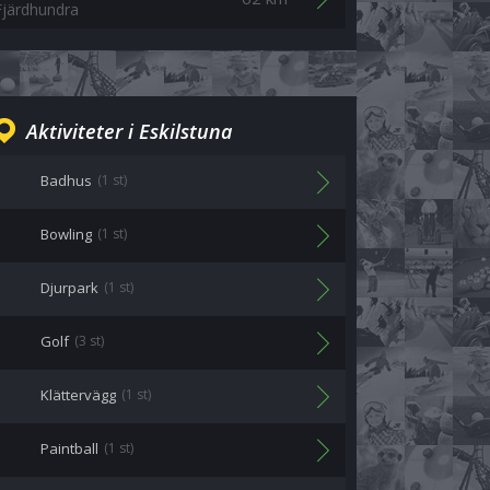
Fjärdhundra
Aktiviteter i Eskilstuna
Badhus
(1 st)
Bowling
(1 st)
Djurpark
(1 st)
Golf
(3 st)
Klättervägg
(1 st)
Paintball
(1 st)