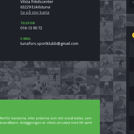
Vilsta fritidscenter
63229 Eskilstuna
Se på stor karta
TELEFON
016-13 90 72
E-MAIL
moc.liamg@bbulktrops.srofanut
Nerför backarna, eller pisterna som det också kallas, som
owboardåkare. Anläggningen är oftast utrustad med lift samt