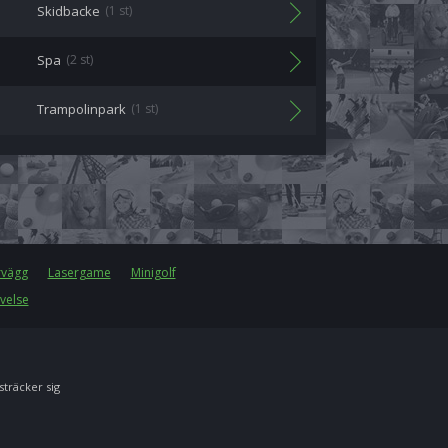
Skidbacke
(1 st)
Spa
(2 st)
Trampolinpark
(1 st)
rvägg
Lasergame
Minigolf
velse
 sträcker sig