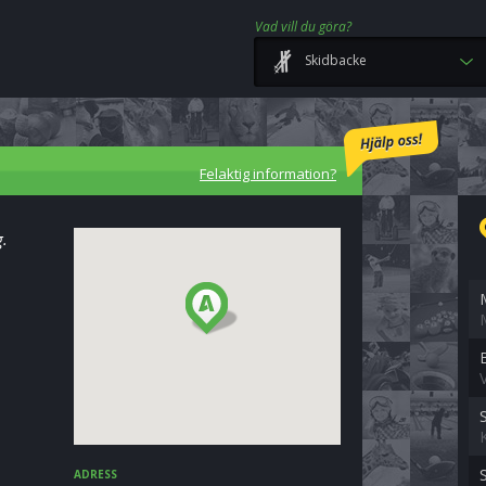
Vad vill du göra?
Skidbacke
Felaktig information?
g.
ADRESS