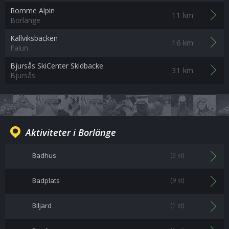
Romme Alpin
11 km
Borlänge
Källviksbacken
16 km
Falun
Bjursås SkiCenter Skidbacke
31 km
Bjursås
Aktiviteter i Borlänge
Badhus
(2 st)
Badplats
(9 st)
Biljard
(1 st)