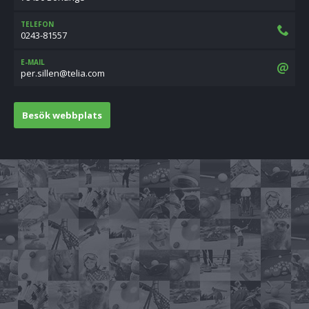
TELEFON
0243-81557
E-MAIL
moc.ailet@nellis.rep
Besök webbplats