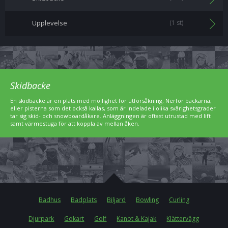
Upplevelse
(1 st)
Skidbacke
En skidbacke är en plats med möjlighet för utförsåkning. Nerför backarna,
eller pisterna som det också kallas, som är indelade i olika svårighetsgrader
tar sig skid- och snowboardåkare. Anläggningen är oftast utrustad med lift
samt värmestuga för att koppla av mellan åken.
Badhus
Badplats
Biljard
Bowling
Curling
Djurpark
Gokart
Golf
Kanot & Kajak
Klättervägg