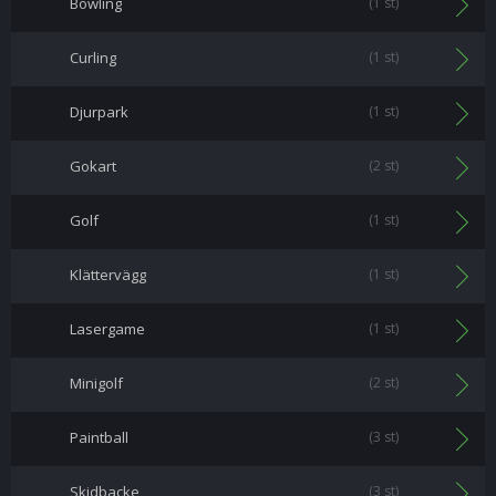
Bowling
(1 st)
Curling
(1 st)
Djurpark
(1 st)
Gokart
(2 st)
Golf
(1 st)
Klättervägg
(1 st)
Lasergame
(1 st)
Minigolf
(2 st)
Paintball
(3 st)
Skidbacke
(3 st)