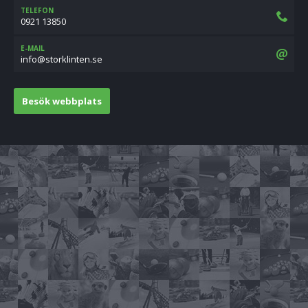
TELEFON
0921 13850
E-MAIL
es.netnilkrots@ofni
Besök webbplats