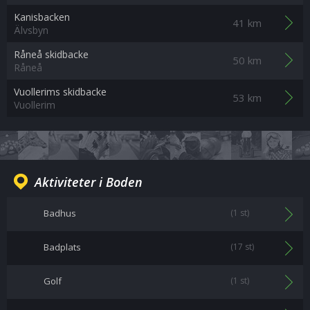
Kanisbacken
41 km
Älvsbyn
Råneå skidbacke
50 km
Råneå
Vuollerims skidbacke
53 km
Vuollerim
Aktiviteter i Boden
Badhus
(1 st)
Badplats
(17 st)
Golf
(1 st)