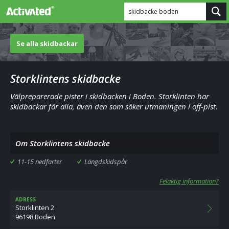
skidbacke boden
Se alla skidbackar
Storklintens skidbacke
Välpreparerade pister i skidbacken i Boden. Storklinten har
skidbackar för alla, även den som söker utmaningen i off-pist.
Om Storklintens skidbacke
11-15 nedfarter
Längdskidspår
Felaktig information?
ADRESS
Storklinten 2
96198 Boden