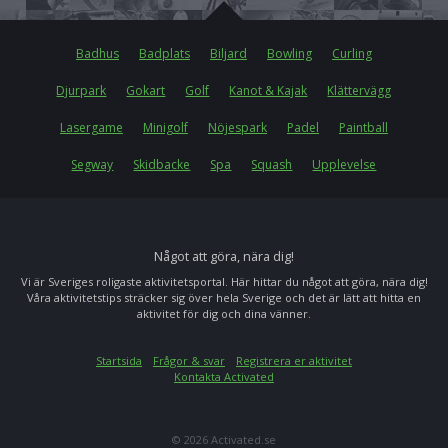
Badhus
Badplats
Biljard
Bowling
Curling
Djurpark
Gokart
Golf
Kanot & Kajak
Klättervägg
Lasergame
Minigolf
Nöjespark
Padel
Paintball
Segway
Skidbacke
Spa
Squash
Upplevelse
Något att göra, nära dig!
Vi är Sveriges roligaste aktivitetsportal. Här hittar du något att göra, nära dig!
Våra aktivitetstips sträcker sig över hela Sverige och det är lätt att hitta en
aktivitet för dig och dina vänner.
Startsida
Frågor & svar
Registrera er aktivitet
Kontakta Activated
© 2026 Activated.se