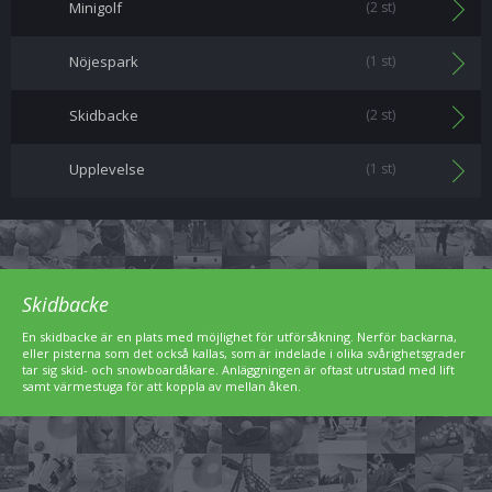
Minigolf
(2 st)
Nöjespark
(1 st)
Skidbacke
(2 st)
Upplevelse
(1 st)
Skidbacke
En skidbacke är en plats med möjlighet för utförsåkning. Nerför backarna,
eller pisterna som det också kallas, som är indelade i olika svårighetsgrader
tar sig skid- och snowboardåkare. Anläggningen är oftast utrustad med lift
samt värmestuga för att koppla av mellan åken.