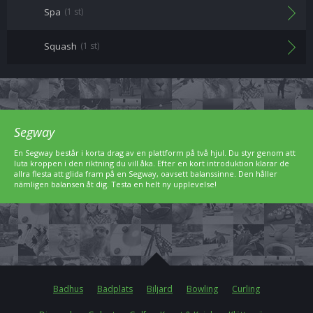
Spa
(1 st)
Squash
(1 st)
Segway
En Segway består i korta drag av en plattform på två hjul. Du styr genom att
luta kroppen i den riktning du vill åka. Efter en kort introduktion klarar de
allra flesta att glida fram på en Segway, oavsett balanssinne. Den håller
nämligen balansen åt dig. Testa en helt ny upplevelse!
Badhus
Badplats
Biljard
Bowling
Curling