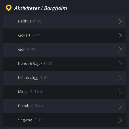
Aktiviteter i Borgholm
Badhus
(2 st)
Gokart
(3 st)
Golf
(4 st)
Kanot & Kajak
(1 st)
Klättervägg
(1 st)
Minigolf
(10 st)
Paintball
(2 st)
Segway
(2 st)