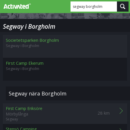
segway borgholm
Segway i Borgholm
Societetsparken Borgholm
Segway i Borgholm
First Camp Ekerum
Segway i Borgholm
Segway nära Borgholm
First Camp Eriksöre
28 km
Mörbylånga
Segway
Stensö Camping