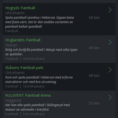
Högryds Paintball
Ulricehamn
49 km
Spela paintball utomhus i Hökerum. Öppen bana
med fasta värn. Det är den snabba varianten av
paintball kallad speedball.
Paintball
Höglandets Paintball
Nässjö
49 km
Rolig och fartfylld paintball i Nässjö med olika typer
av spelstilar.
Paintball | Utomhusbana
Ekåsens Paintball park
Ulricehamn
49 km
Kom och spela paintball i Hökerum med erfarna
instruktörer och med bra utrustning.
Paintball | Utomhusbana
KULEVENT Paintball Arena
Vaggeryd
55 km
Här kan alla spela paintball i Skillingaryd med
massor av adrenalin i överflöd.
Paintball | Utomhusbana