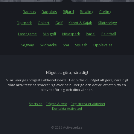
Badhus
Badplats
Biljard
Bowling
Curling
Djurpark
Gokart
Golf
Kanot & Kajak
Klättervägg
Lasergame
Minigolf
Nöjespark
Padel
Paintball
Segway
Skidbacke
Spa
Squash
Upplevelse
Något att göra, nära dig!
Vi är Sveriges roligaste aktivitetsportal. Här hittar du något att göra, nära dig!
Våra aktivitetstips sträcker sig över hela Sverige och det är lätt att hitta en
aktivitet för dig och dina vänner.
Startsida
Frågor & svar
Registrera er aktivitet
Kontakta Activated
© 2026 Activated.se