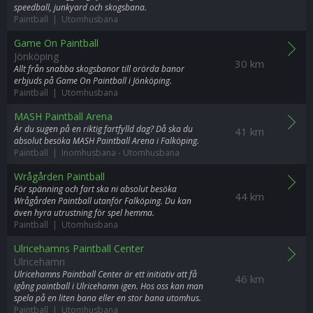
speedball, junkyard och skogsbana.
Paintball | Utomhusbana
Game On Paintball
Jönköping
30 km
Allt från snabba skogsbanor till orörda banor
erbjuds på Game On Paintball i Jönköping.
Paintball | Utomhusbana
MASH Paintball Arena
Är du sugen på en riktig fartfylld dag? Då ska du
41 km
absolut besöka MASH Paintball Arena i Falköping.
Paintball | Inomhusbana
-
Utomhusbana
Wrågården Paintball
För spänning och fart ska ni absolut besöka
44 km
Wrågården Paintball utanför Falköping. Du kan
även hyra utrustning för spel hemma.
Paintball | Utomhusbana
Ulricehamns Paintball Center
Ulricehamn
Ulricehamns Paintball Center är ett initiativ att få
46 km
igång paintball i Ulricehamn igen. Hos oss kan man
spela på en liten bana eller en stor bana utomhus.
Paintball | Utomhusbana