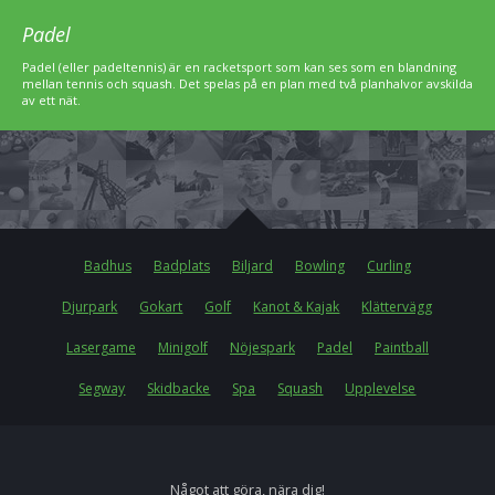
Padel
Padel (eller padeltennis) är en racketsport som kan ses som en blandning
mellan tennis och squash. Det spelas på en plan med två planhalvor avskilda
av ett nät.
Badhus
Badplats
Biljard
Bowling
Curling
Djurpark
Gokart
Golf
Kanot & Kajak
Klättervägg
Lasergame
Minigolf
Nöjespark
Padel
Paintball
Segway
Skidbacke
Spa
Squash
Upplevelse
Något att göra, nära dig!