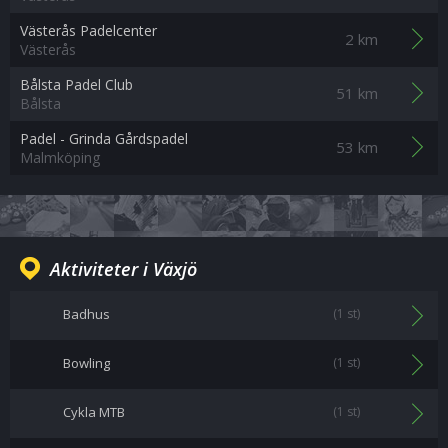
Västerås Padelcenter
2 km
Västerås
Bålsta Padel Club
51 km
Bålsta
Padel - Grinda Gårdspadel
53 km
Malmköping
Aktiviteter i Växjö
Badhus
(1 st)
Bowling
(1 st)
Cykla MTB
(1 st)