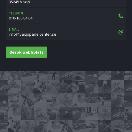
35245 Växjö
TELEFON
010-160 04 04
E-MAIL
es.retnecledapojxav@ofni
Besök webbplats