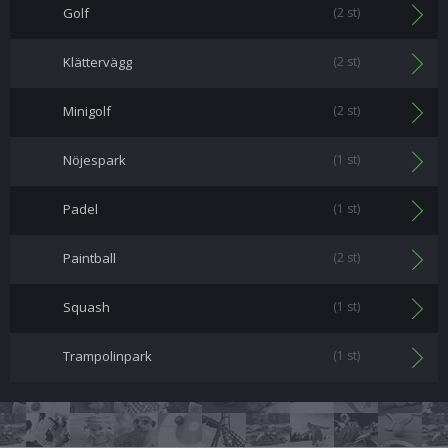
Golf
(2 st)
Klättervägg
(2 st)
Minigolf
(2 st)
Nöjespark
(1 st)
Padel
(1 st)
Paintball
(2 st)
Squash
(1 st)
Trampolinpark
(1 st)