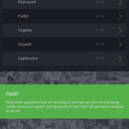
Nöjespark
(2 st)
Padel
(2 st)
Segway
(1 st)
Squash
(3 st)
Upplevelse
(2 st)
Padel
Padel (eller padeltennis) är en racketsport som kan ses som en blandning
mellan tennis och squash. Det spelas på en plan med två planhalvor avskilda
av ett nät.