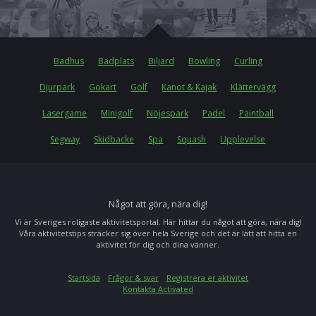
Badhus
Badplats
Biljard
Bowling
Curling
Djurpark
Gokart
Golf
Kanot & Kajak
Klättervägg
Lasergame
Minigolf
Nöjespark
Padel
Paintball
Segway
Skidbacke
Spa
Squash
Upplevelse
Något att göra, nära dig!
Vi är Sveriges roligaste aktivitetsportal. Här hittar du något att göra, nära dig!
Våra aktivitetstips sträcker sig över hela Sverige och det är lätt att hitta en
aktivitet för dig och dina vänner.
Startsida
Frågor & svar
Registrera er aktivitet
Kontakta Activated