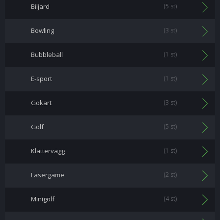
Biljard
(5 st)
Bowling
(3 st)
Bubbleball
(1 st)
E-sport
(1 st)
Gokart
(3 st)
Golf
(5 st)
Klättervägg
(1 st)
Lasergame
(2 st)
Minigolf
(4 st)