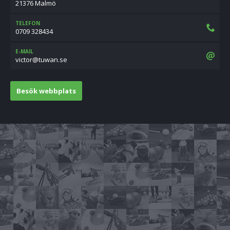
21376 Malmö
TELEFON
0709 328434
E-MAIL
es.nawut@rotciv
Besök webbplats