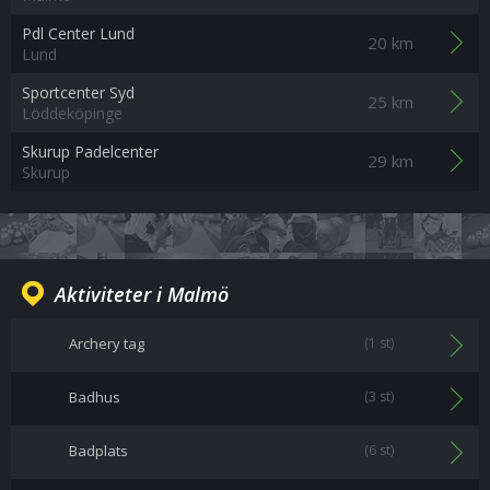
Pdl Center Lund
20 km
Lund
Sportcenter Syd
25 km
Löddeköpinge
Skurup Padelcenter
29 km
Skurup
Aktiviteter i Malmö
Archery tag
(1 st)
Badhus
(3 st)
Badplats
(6 st)