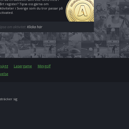
årt register? Tipsa oss gärna om
ktiviteter i Sverige som du tror passar på
ctivated.
ipsa om aktivitet:
Klicka här
rvägg
Lasergame
Minigolf
velse
 sträcker sig