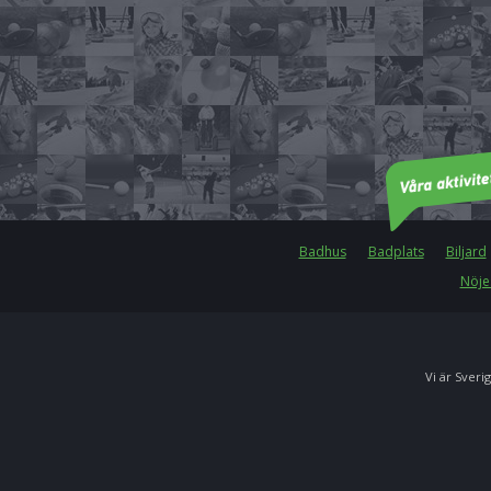
Badhus
Badplats
Biljard
Nöje
Vi är Sverig