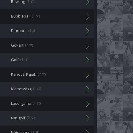
Bowling
(1 st)
Bubbleball
(1 st)
Djurpark
(1 st)
Gokart
(2 st)
Golf
(1 st)
Kanot & Kajak
(2 st)
Klättervägg
(1 st)
Lasergame
(1 st)
Minigolf
(2 st)
Nöjespark
(1 st)