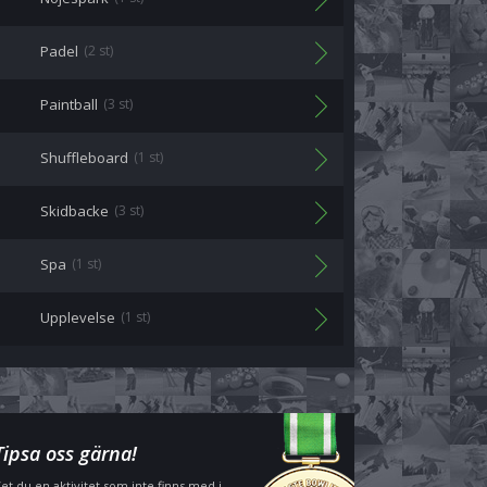
Padel
(2 st)
Paintball
(3 st)
Shuffleboard
(1 st)
Skidbacke
(3 st)
Spa
(1 st)
Upplevelse
(1 st)
Tipsa oss gärna!
et du en aktivitet som inte finns med i