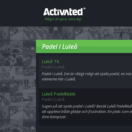
Padel i Luleå
Luleå TK
Padel i Luleå
Padel i Luleå. Det är riktigt roligt att spela padel, en 
vännerna här i Luleå.
Luleå Padelklubb
Padel i Luleå
Sugen på att spela padel i Luleå? Besök Luleå Padelkl
att uppleva både glädje och frustration. En plats som er
dina kompisar.