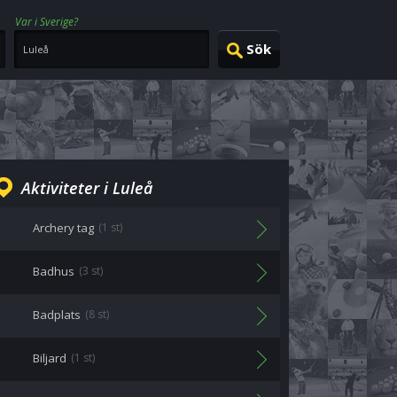
Var i Sverige?
Aktiviteter i Luleå
Archery tag
(1 st)
Badhus
(3 st)
Badplats
(8 st)
Biljard
(1 st)