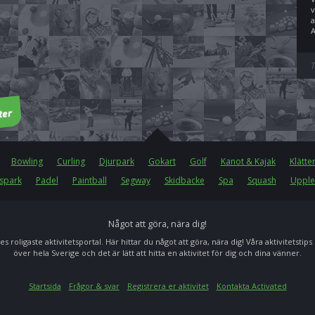
v
a
A
T
Bowling
Curling
Djurpark
Gokart
Golf
Kanot & Kajak
Klätte
spark
Padel
Paintball
Segway
Skidbacke
Spa
Squash
Upple
Något att göra, nära dig!
es roligaste aktivitetsportal. Här hittar du något att göra, nära dig! Våra aktivitetstips
över hela Sverige och det är lätt att hitta en aktivitet för dig och dina vänner.
Startsida
Frågor & svar
Registrera er aktivitet
Kontakta Activated