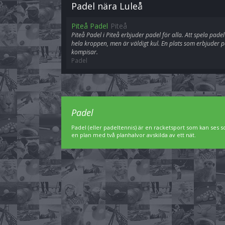
Padel nära Luleå
Piteå Padel
Piteå
Piteå Padel i Piteå erbjuder padel för alla. Att spela pad
hela kroppen, men är väldigt kul. En plats som erbjuder pa
kompisar.
Padel
Padel
Padel (eller padeltennis) är en racketsport som kan ses 
en plan med två planhalvor avskilda av ett nät.