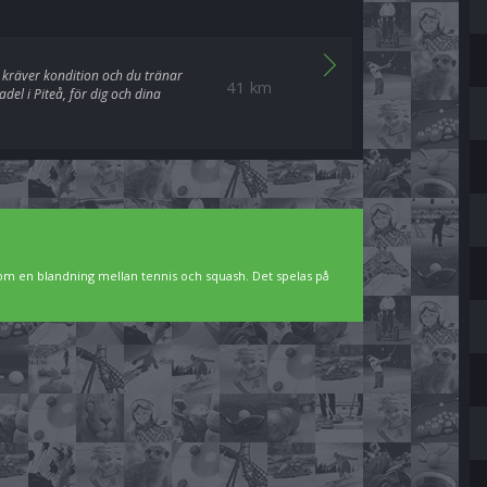
el kräver kondition och du tränar
41 km
del i Piteå, för dig och dina
som en blandning mellan tennis och squash. Det spelas på