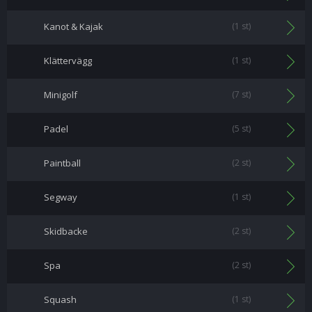
Kanot & Kajak
(1 st)
Klättervägg
(1 st)
Minigolf
(7 st)
Padel
(5 st)
Paintball
(2 st)
Segway
(1 st)
Skidbacke
(2 st)
Spa
(2 st)
Squash
(1 st)