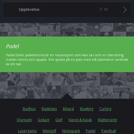
Upplevelse
(1 st)
Padel
Padel (eller padeltennis) är en racketsport som kan ses som en blandning
mellan tennis och squash. Det spelas på en plan med två planhalvor avskilda
av ett nät.
Badhus
Badplats
Biljard
Bowling
Curling
Djurpark
Gokart
Golf
Kanot & Kajak
Klättervägg
Lasergame
Minigolf
Nöjespark
Padel
Paintball