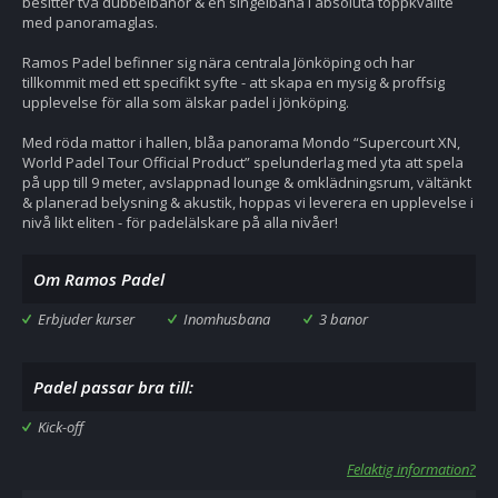
besitter två dubbelbanor & en singelbana i absoluta toppkvalité
med panoramaglas.
Ramos Padel befinner sig nära centrala Jönköping och har
tillkommit med ett specifikt syfte - att skapa en mysig & proffsig
upplevelse för alla som älskar padel i Jönköping.
Med röda mattor i hallen, blåa panorama Mondo “Supercourt XN,
World Padel Tour Official Product” spelunderlag med yta att spela
på upp till 9 meter, avslappnad lounge & omklädningsrum, vältänkt
& planerad belysning & akustik, hoppas vi leverera en upplevelse i
nivå likt eliten - för padelälskare på alla nivåer!
Om Ramos Padel
Erbjuder kurser
Inomhusbana
3 banor
Padel passar bra till:
Kick-off
Felaktig information?