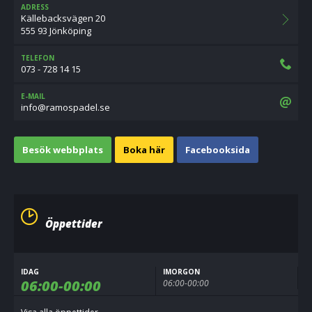
ADRESS
Källebacksvägen 20
555 93 Jönköping
TELEFON
073 - 728 14 15
E-MAIL
es.ledapsomar@ofni
Besök webbplats
Boka här
Facebooksida
Öppettider
IDAG
IMORGON
06:00-00:00
06:00-00:00