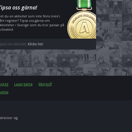
Tipsa oss gärna!
et du en aktivitet som inte finns med i
årt register? Tipsa oss gärna om
ktiviteter i Sverige som du tror passar på
ctivated.
ipsa om aktivitet:
Klicka här
rvägg
Lasergame
Minigolf
velse
 sträcker sig