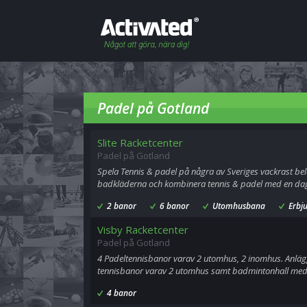
Padel på Gotland
Slite Racketcenter
Padel på Gotland
Spela Tennis & padel på några av Sveriges vackrast b
badkläderna och kombinera tennis & padel med en dag
2 banor
6 banor
Utomhusbana
Erbj
Visby Racketcenter
Padel på Gotland
4 Padeltennisbanor varav 2 utomhus, 2 inomhus. Anlä
tennisbanor varav 2 utomhus samt badmintonhall med
4 banor