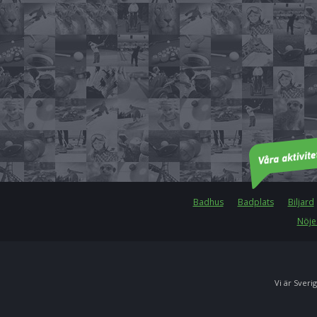
Badhus
Badplats
Biljard
Nöje
Vi är Sverig