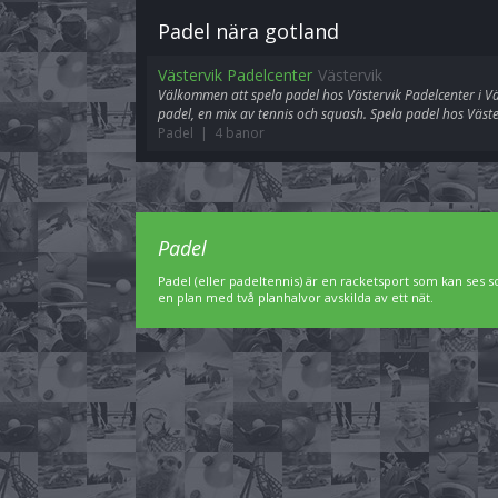
Padel nära gotland
Västervik Padelcenter
Västervik
Välkommen att spela padel hos Västervik Padelcenter i Väste
padel, en mix av tennis och squash. Spela padel hos Väste
Padel | 4 banor
Padel
Padel (eller padeltennis) är en racketsport som kan ses 
en plan med två planhalvor avskilda av ett nät.