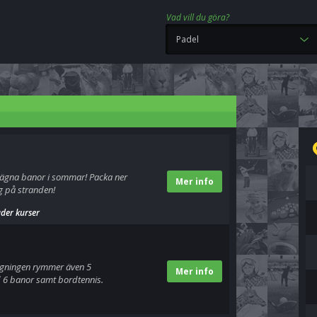
Vad vill du göra?
Padel
elägna banor i sommar! Packa ner
Mer info
 på stranden!
uder kurser
ggningen rymmer även 5
Mer info
 6 banor samt bordtennis.