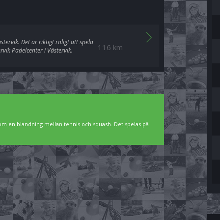
rvik. Det är riktigt roligt att spela
116 km
rvik Padelcenter i Västervik.
som en blandning mellan tennis och squash. Det spelas på