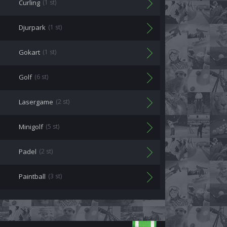
Curling
(1 st)
Djurpark
(1 st)
Gokart
(1 st)
Golf
(6 st)
Lasergame
(2 st)
Minigolf
(5 st)
Padel
(2 st)
Paintball
(3 st)