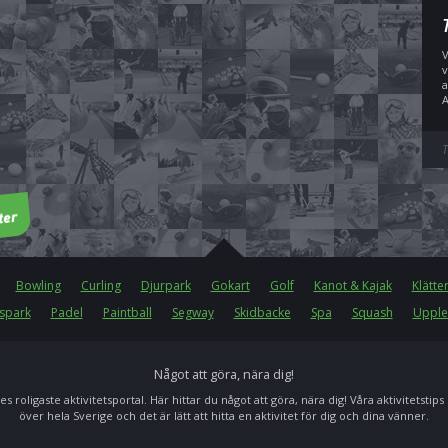
V
v
a
A
T
Bowling
Curling
Djurpark
Gokart
Golf
Kanot & Kajak
Klätte
spark
Padel
Paintball
Segway
Skidbacke
Spa
Squash
Upple
Något att göra, nära dig!
es roligaste aktivitetsportal. Här hittar du något att göra, nära dig! Våra aktivitetstips
över hela Sverige och det är lätt att hitta en aktivitet för dig och dina vänner.