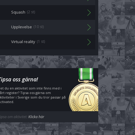
Squash
(2 st)
Upplevelse
(10 st)
Virtual reality
(1 st)
Tipsa oss gärna!
et du en aktivitet som inte finns med i
årt register? Tipsa oss gärna om
ktiviteter i Sverige som du tror passar på
ctivated.
ipsa om aktivitet:
Klicka här