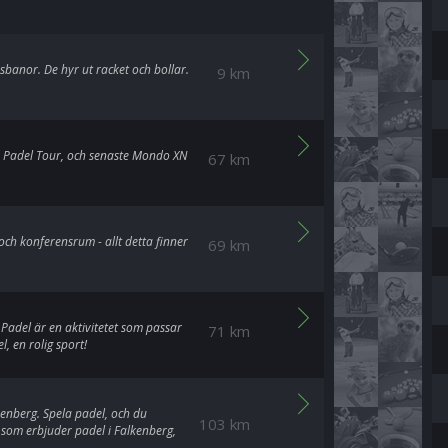
banor. De hyr ut racket och bollar.
9 km
 Padel Tour, och senaste Mondo XN
67 km
och konferensrum - allt detta finner
69 km
Padel är en aktivitetet som passar
71 km
 en rolig sport!
enberg. Spela padel, och du
103 km
 som erbjuder padel i Falkenberg,