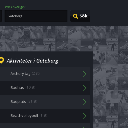
Var i Sverige?
Aktiviteter i Göteborg
Archery tag
(2 st)
Badhus
(10 st)
Badplats
(31 st)
Beachvolleyboll
(1 st)