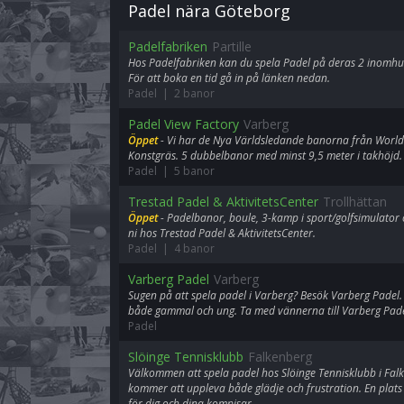
Padel nära Göteborg
Padelfabriken
Partille
Hos Padelfabriken kan du spela Padel på deras 2 inomhus
För att boka en tid gå in på länken nedan.
Padel | 2 banor
Padel View Factory
Varberg
Öppet
- Vi har de Nya Världsledande banorna från World
Konstgräs. 5 dubbelbanor med minst 9,5 meter i takhöjd.
Padel | 5 banor
Trestad Padel & AktivitetsCenter
Trollhättan
Öppet
- Padelbanor, boule, 3-kamp i sport/golfsimulator 
ni hos Trestad Padel & AktivitetsCenter.
Padel | 4 banor
Varberg Padel
Varberg
Sugen på att spela padel i Varberg? Besök Varberg Padel. 
både gammal och ung. Ta med vännerna till Varberg Padel,
Padel
Slöinge Tennisklubb
Falkenberg
Välkommen att spela padel hos Slöinge Tennisklubb i Falk
kommer att uppleva både glädje och frustration. En plats
för dig och dina kompisar.