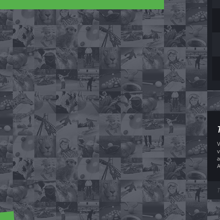
V
v
a
A
T