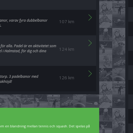
 banor, varav fyra dubbelbanor
107 km
.
ör alla. Padel är en aktivitetet som
124 km
 i Halmstad, för dig och dina
storp. 3 padelbanor med
126 km
takhöjd!
som en blandning mellan tennis och squash. Det spelas på