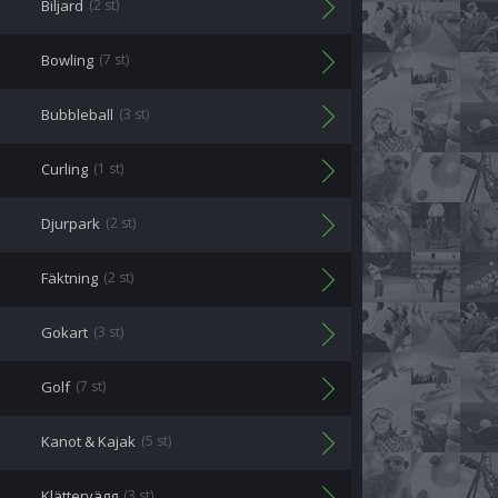
Biljard
(2 st)
Bowling
(7 st)
Bubbleball
(3 st)
Curling
(1 st)
Djurpark
(2 st)
Fäktning
(2 st)
Gokart
(3 st)
Golf
(7 st)
Kanot & Kajak
(5 st)
Klättervägg
(3 st)