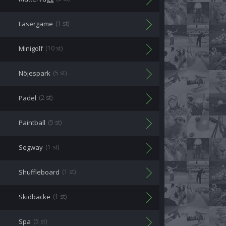
Lasergame
(1 st)
Minigolf
(10 st)
Nöjespark
(5 st)
Padel
(2 st)
Paintball
(5 st)
Segway
(1 st)
Shuffleboard
(1 st)
Skidbacke
(1 st)
Spa
(5 st)