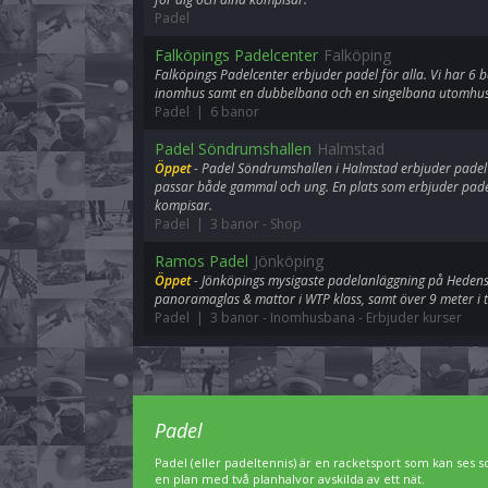
Padel
Falköpings Padelcenter
Falköping
Falköpings Padelcenter erbjuder padel för alla. Vi har 6
inomhus samt en dubbelbana och en singelbana utomhus
Padel | 6 banor
Padel Söndrumshallen
Halmstad
Öppet
- Padel Söndrumshallen i Halmstad erbjuder padel f
passar både gammal och ung. En plats som erbjuder padel
kompisar.
Padel | 3 banor
-
Shop
Ramos Padel
Jönköping
Öppet
- Jönköpings mysigaste padelanläggning på Heden
panoramaglas & mattor i WTP klass, samt över 9 meter i 
Padel | 3 banor
-
Inomhusbana
-
Erbjuder kurser
Padel
Padel (eller padeltennis) är en racketsport som kan ses 
en plan med två planhalvor avskilda av ett nät.