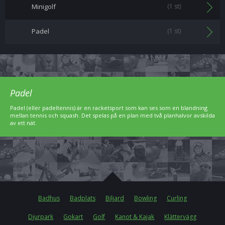
Minigolf
(1 st)
Padel
(1 st)
Padel
Padel (eller padeltennis) är en racketsport som kan ses som en blandning
mellan tennis och squash. Det spelas på en plan med två planhalvor avskilda
av ett nät.
Badhus
Badplats
Biljard
Bowling
Curling
Djurpark
Gokart
Golf
Kanot & Kajak
Klättervägg