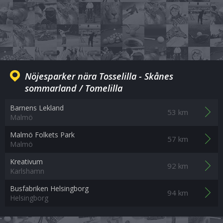
Nöjesparker nära Tosselilla - Skånes
sommarland / Tomelilla
Barnens Lekland
53 km
Malmö
Malmö Folkets Park
57 km
Malmö
Kreativum
92 km
Karlshamn
Busfabriken Helsingborg
94 km
Helsingborg