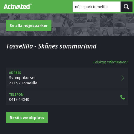
nöjespark tomelilla
Se alla nöjesparker
Tosselilla - Skånes sommarland
Felaktig information?
ADRESS
Svampakorset
273 97 Tomelilla
TELEFON
0417-14040
Besök webbplats