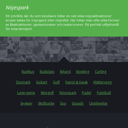
Nöjespark
Ett område där du som besökare hittar en rad olika nöjesattraktioner
brukar kallas för nöjespark eller nöjesfält. Här hittar man ofta olika former
av åkattraktioner, spelautomater och teaterscener. Ett perfekt utflyktsmål
för hela familjen!
Badhus
Badplats
Biljard
Bowling
Curling
Djurpark
Gokart
Golf
Kanot & Kajak
Klättervägg
Lasergame
Minigolf
Nöjespark
Padel
Paintball
Segway
Skidbacke
Spa
Squash
Upplevelse