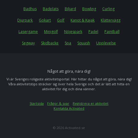
Badhus
Badplats
Biljard
Bowling
Curling
Djurpark
Gokart
Golf
Kanot & Kajak
Klättervägg
Lasergame
Minigolf
Nöjespark
Padel
Paintball
Segway
Skidbacke
Spa
Squash
Upplevelse
Något att göra, nära dig!
Vi är Sveriges roligaste aktivitetsportal. Här hittar du något att göra, nära dig!
Våra aktivitetstips sträcker sig över hela Sverige och det är lätt att hitta en
aktivitet för dig och dina vänner.
Startsida
Frågor & svar
Registrera er aktivitet
Kontakta Activated
© 2026 Activated.se