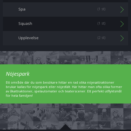
Spa
(1 st)
Squash
(1 st)
Upplevelse
(2 st)
Nöjespark
Ett område där du som besökare hittar en rad olika nöjesattraktioner
brukar kallas för nöjespark eller nöjesfält. Här hittar man ofta olika former
av åkattraktioner, spelautomater och teaterscener. Ett perfekt utflyktsmål
för hela familjen!