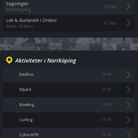
Sagostigen
73 km
Malmköping
Lek & Buslandet i Örebro
97 km
Bista, Örebro
Aktiviteter i Norrköping
Badhus
(4 st)
Biljard
(1 st)
Bowling
(3 st)
Curling
(1 st)
Cykla MTB
(1 st)