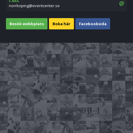
E-MAIL
es.retnectneve@gnipokrron
Besök webbplats
Boka här
Facebooksida