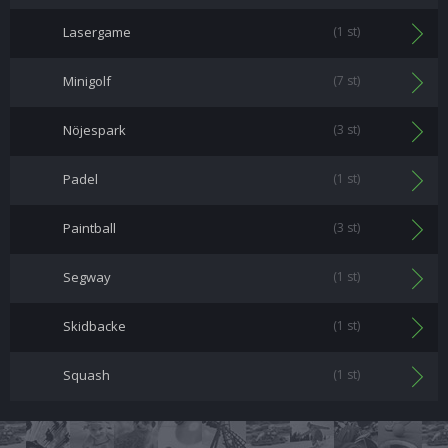
Lasergame
(1 st)
Minigolf
(7 st)
Nöjespark
(3 st)
Padel
(1 st)
Paintball
(3 st)
Segway
(1 st)
Skidbacke
(1 st)
Squash
(1 st)