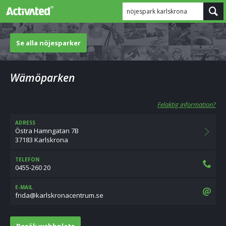
nöjespark karlskrona
Se alla nöjesparker
Wämöparken
Felaktig information?
ADRESS
Östra Hamngatan 7B
37183 Karlskrona
TELEFON
0455-260 20
E-MAIL
es.murtnecanorkslrak@adirf