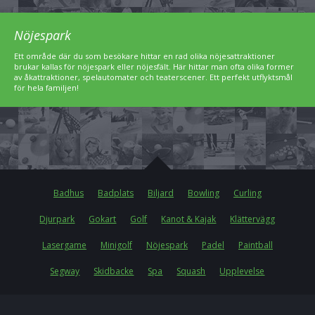
Nöjespark
Ett område där du som besökare hittar en rad olika nöjesattraktioner
brukar kallas för nöjespark eller nöjesfält. Här hittar man ofta olika former
av åkattraktioner, spelautomater och teaterscener. Ett perfekt utflyktsmål
för hela familjen!
Badhus
Badplats
Biljard
Bowling
Curling
Djurpark
Gokart
Golf
Kanot & Kajak
Klättervägg
Lasergame
Minigolf
Nöjespark
Padel
Paintball
Segway
Skidbacke
Spa
Squash
Upplevelse