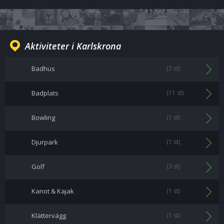
Aktiviteter i Karlskrona
Badhus
(3 st)
Badplats
(11 st)
Bowling
(1 st)
Djurpark
(1 st)
Golf
(3 st)
Kanot & Kajak
(1 st)
Klättervägg
(1 st)