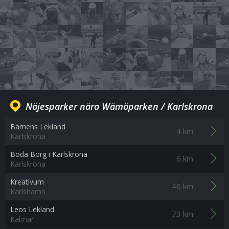
Nöjesparker nära Wämöparken / Karlskrona
Barnens Lekland
4 km
Karlskrona
Boda Borg i Karlskrona
6 km
Karlskrona
Kreativum
46 km
Karlshamn
Leos Lekland
73 km
Kalmar