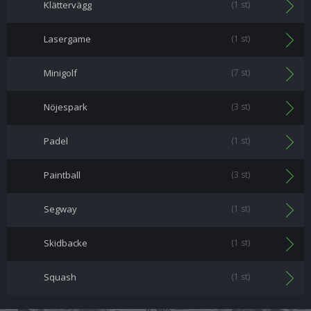
Klättervägg
(1 st)
Lasergame
(1 st)
Minigolf
(7 st)
Nöjespark
(3 st)
Padel
(1 st)
Paintball
(3 st)
Segway
(1 st)
Skidbacke
(1 st)
Squash
(1 st)