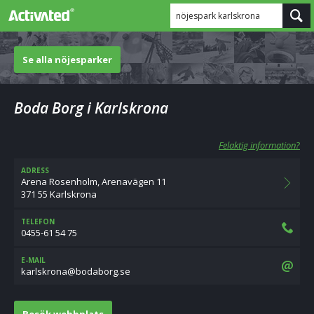
nöjespark karlskrona
Se alla nöjesparker
Boda Borg i Karlskrona
Felaktig information?
ADRESS
Arena Rosenholm, Arenavägen 11
371 55 Karlskrona
TELEFON
0455-61 54 75
E-MAIL
es.grobadob@anorkslrak