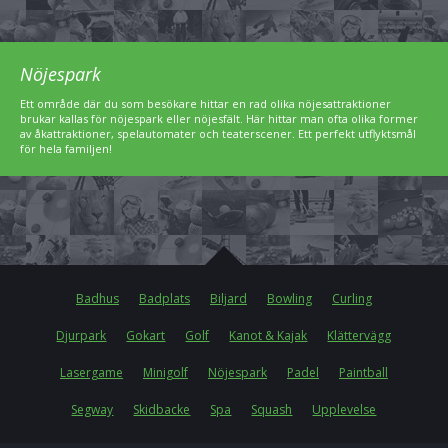
Nöjespark
Ett område där du som besökare hittar en rad olika nöjesattraktioner
brukar kallas för nöjespark eller nöjesfält. Här hittar man ofta olika former
av åkattraktioner, spelautomater och teaterscener. Ett perfekt utflyktsmål
för hela familjen!
Badhus
Badplats
Biljard
Bowling
Curling
Djurpark
Gokart
Golf
Kanot & Kajak
Klättervägg
Lasergame
Minigolf
Nöjespark
Padel
Paintball
Segway
Skidbacke
Spa
Squash
Upplevelse