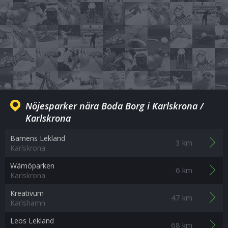
Nöjesparker nära Boda Borg i Karlskrona /
Karlskrona
Barnens Lekland
3 km
Karlskrona
Wämöparken
6 km
Karlskrona
Kreativum
47 km
Karlshamn
Leos Lekland
68 km