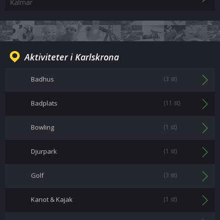
Kalmar
Aktiviteter i Karlskrona
Badhus
(3 st)
Badplats
(11 st)
Bowling
(1 st)
Djurpark
(1 st)
Golf
(3 st)
Kanot & Kajak
(1 st)