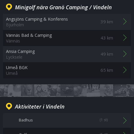
Minigolf nära Granö Camping / Vindeln
Angsjöns Camping & Konferens
39 km
Bjurholm
Vännäs Bad & Camping
43 km
Vännäs
Ansia Camping
49 km
Lycksele
Umeå BGK
65 km
Umeå
Aktiviteter i Vindeln
Badhus
(1 st)