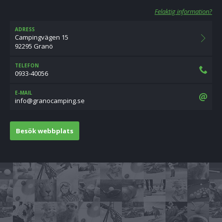
Felaktig information?
ADRESS
Campingvägen 15
92295 Granö
TELEFON
0933-40056
E-MAIL
es.gnipmaconarg@ofni
Besök webbplats