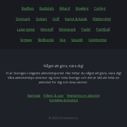
Badhus
Badplats
Biljard
Bowling
Curling
Djurpark
Gokart
Golf
Kanot & Kajak
Klättervägg
Lasergame
Minigolf
Nöjespark
Padel
Paintball
Segway
Skidbacke
Spa
Squash
Upplevelse
Något att göra, nära dig!
Vi är Sveriges roligaste aktivitetsportal. Här hittar du något att göra, nära dig!
Våra aktivitetstips sträcker sig över hela Sverige och det är lätt att hitta en
aktivitet för dig och dina vänner.
Startsida
Frågor & svar
Registrera er aktivitet
Kontakta Activated
© 2026 Activated.se