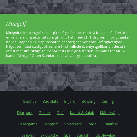
Minigolf
Minigolf eller bangolf spelas på små golfbanor, med så kallade hål. Det är en
enkel men rolig aktivitet som går ut på att med så få slag som möjligt sänka
bollen i koppen. Minigolfbanorna har sarg och varierar i svårighetsgrad.
Något som växt stadigt på senare år så kallade äventyrsgolfbanor, dessa är
oftast mer lika riktiga golfbanor fast i minigolf-storlek. De kallas för MOS-
banor (Minigolf Open Standard) och är väldigt populära.
Badhus
Badplats
Biljard
Bowling
Curling
Djurpark
Gokart
Golf
Kanot & Kajak
Klättervägg
Lasergame
Minigolf
Nöjespark
Padel
Paintball
Segway
Skidbacke
Spa
Squash
Upplevelse