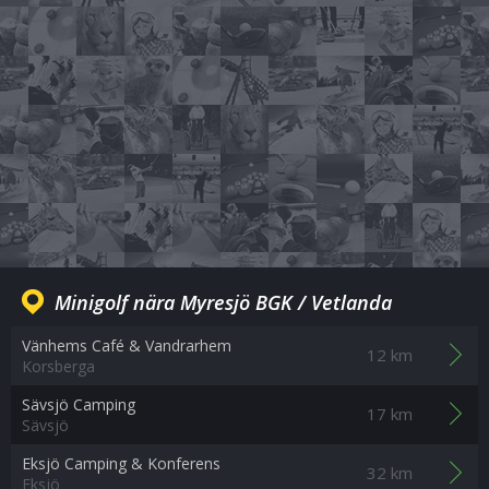
Minigolf nära Myresjö BGK / Vetlanda
Vänhems Café & Vandrarhem
12 km
Korsberga
Sävsjö Camping
17 km
Sävsjö
Eksjö Camping & Konferens
32 km
Eksjö