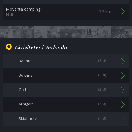
Movänta camping
32 km
Hult
Aktiviteter i Vetlanda
Badhus
(2 st)
Bowling
(1 st)
Golf
(2 st)
Minigolf
(2 st)
Skidbacke
(1 st)