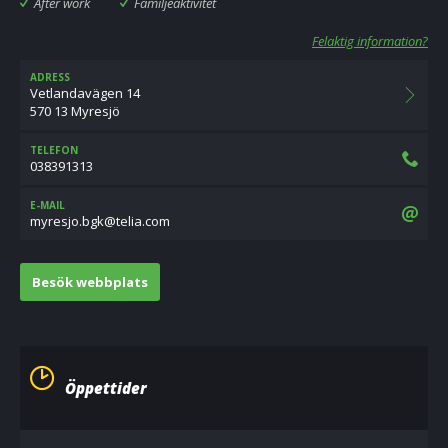
After work
Familjeaktivitet
Felaktig information?
ADRESS
Vetlandavägen 14
570 13 Myresjö
TELEFON
038391313
E-MAIL
moc.ailet@kgb.ojserym
Besök webbplats
Öppettider