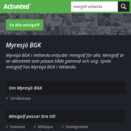
minigolf vetlanda
Se alla minigolf
Myresjö BGK
Myresjö BGK i Vetlanda erbjuder minigolf för alla. Minigolf är
en aktivitetet som passas både gammal och ung. Spela
minigolf hos Myresjö BGK i Vetlanda.
Om Myresjö BGK
18-hålsbana
Minigolf passar bra till:
Svensexa
Möhippa
Företagsevent