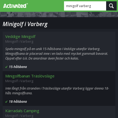
minigolf varberg
Minigolf i Varberg
Veddige Minigolf
Minigolf i Varberg
Spela minigolf på en unik 15-hålsbana i Veddige utanför Varberg.
Minigolfbana är placerad inne i en lada med mycket gammalt bevarat.
Öppet efter ö.k. De anordnar även fester och kalas.
15-hålsbana
Minigolfbanan Träslövsläge
Minigolf i Varberg
Inte långt från stranden i Träslövsläge utanför Varberg ligger denna 18-
håls minigolfbana.
18-hålsbana
Kärradals Camping
Minigolf i Varberg