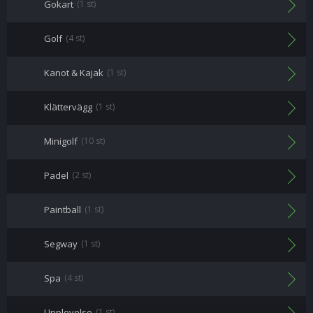
Gokart
(1 st)
Golf
(4 st)
Kanot & Kajak
(1 st)
Klättervägg
(1 st)
Minigolf
(10 st)
Padel
(2 st)
Paintball
(1 st)
Segway
(1 st)
Spa
(4 st)
Upplevelse
(1 st)