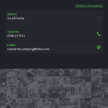
Felaktig information?
ADRESS
Se på karta
TELEFON
0706-217531
E-MAIL
moc.ailet@gnipmac.ttordisan