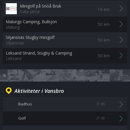
Minigolf på Snöå Bruk
16 km
Dala-Järna
Malungs Camping, Bullsjön
50 km
Malung
Siljansnäs Stugby minigolf
50 km
Siljansnäs
Leksand Strand, Stugby & Camping
50 km
Leksand
Aktiviteter i Vansbro
Badhus
(1 st)
Golf
(1 st)