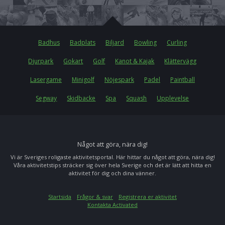
Badhus
Badplats
Biljard
Bowling
Curling
Djurpark
Gokart
Golf
Kanot & Kajak
Klättervägg
Lasergame
Minigolf
Nöjespark
Padel
Paintball
Segway
Skidbacke
Spa
Squash
Upplevelse
Något att göra, nära dig!
Vi är Sveriges roligaste aktivitetsportal. Här hittar du något att göra, nära dig!
Våra aktivitetstips sträcker sig över hela Sverige och det är lätt att hitta en
aktivitet för dig och dina vänner.
Startsida
Frågor & svar
Registrera er aktivitet
Kontakta Activated