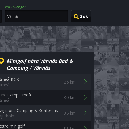
Var i Sverige?
Minigolf nära Vännäs Bad &
Camping / Vännäs
Umeå BGK
25 km
Umeå
First Camp Umeå
30 km
Umeå
Angsjöns Camping & Konferens
35 km
Bjurholm
Retro minigolf
38 km