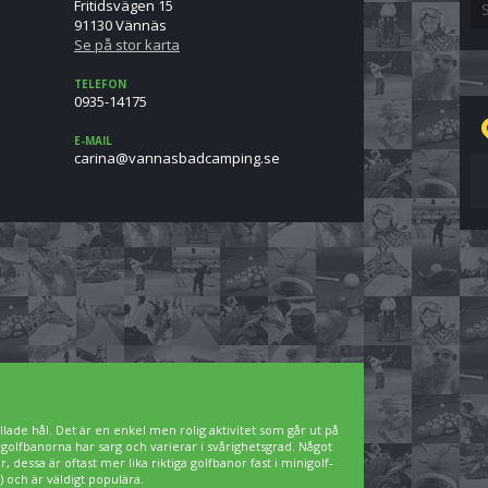
Fritidsvägen 15
91130 Vännäs
Se på stor karta
TELEFON
0935-14175
E-MAIL
es.gnipmacdabsannav@anirac
lade hål. Det är en enkel men rolig aktivitet som går ut på
igolfbanorna har sarg och varierar i svårighetsgrad. Något
 dessa är oftast mer lika riktiga golfbanor fast i minigolf-
 och är väldigt populära.