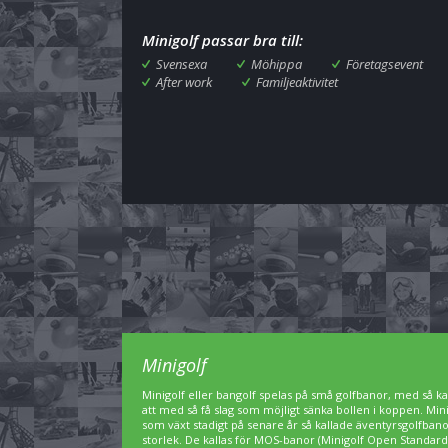
Minigolf passar bra till:
Svensexa
Möhippa
Företagsevent
After work
Familjeaktivitet
Minigolf
Minigolf eller bangolf spelas på små golfbanor, med så kal
att med så få slag som möjligt sänka bollen i koppen. Min
som växt stadigt på senare år så kallade äventyrsgolfbanor,
storlek. De kallas för MOS-banor (Minigolf Open Standard)