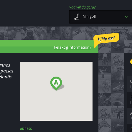
Vad vill du göra?
Minigolf
Felaktig information?
ännäs
 passas
Vännäs
ADRESS