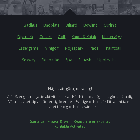
Badhus
Badplats
Biljard
Bowling
Curling
Djurpark
Gokart
Golf
Kanot & Kajak
Klättervägg
Lasergame
Minigolf
Nöjespark
Padel
Paintball
Segway
Skidbacke
Spa
Squash
Upplevelse
Något att göra, nära dig!
Vi är Sveriges roligaste aktivitetsportal. Här hittar du något att göra, nära dig!
Våra aktivitetstips sträcker sig över hela Sverige och det är lätt att hitta en
aktivitet för dig och dina vänner.
Startsida
Frågor & svar
Registrera er aktivitet
Kontakta Activated