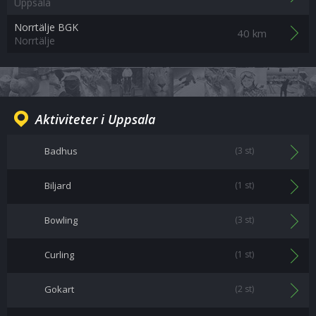
Uppsala
Norrtälje BGK
40 km
Norrtälje
Aktiviteter i Uppsala
Badhus
(3 st)
Biljard
(1 st)
Bowling
(3 st)
Curling
(1 st)
Gokart
(2 st)