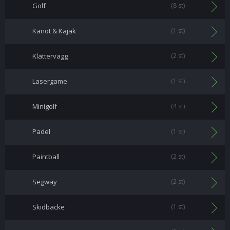
Golf
(8 st)
Kanot & Kajak
(1 st)
Klättervägg
(2 st)
Lasergame
(1 st)
Minigolf
(4 st)
Padel
(1 st)
Paintball
(2 st)
Segway
(2 st)
Skidbacke
(1 st)