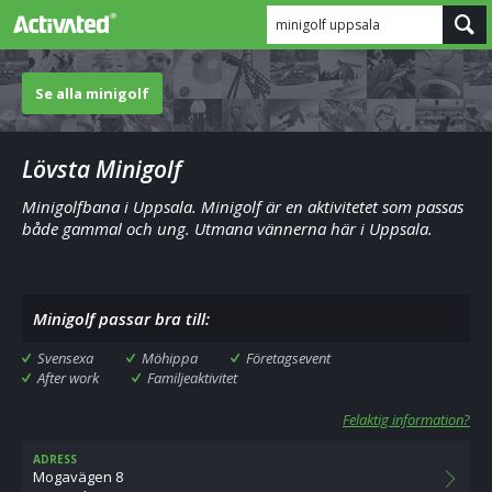
minigolf uppsala
Se alla minigolf
Lövsta Minigolf
Minigolfbana i Uppsala. Minigolf är en aktivitetet som passas
både gammal och ung. Utmana vännerna här i Uppsala.
Minigolf passar bra till:
Svensexa
Möhippa
Företagsevent
After work
Familjeaktivitet
Felaktig information?
ADRESS
Mogavägen 8