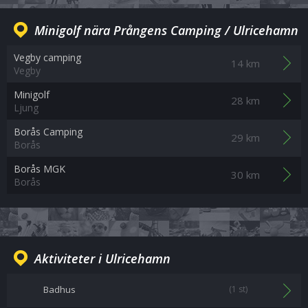
Minigolf nära Prångens Camping / Ulricehamn
Vegby camping
14 km
Vegby
Minigolf
28 km
Ljung
Borås Camping
29 km
Borås
Borås MGK
30 km
Borås
Aktiviteter i Ulricehamn
Badhus
(1 st)