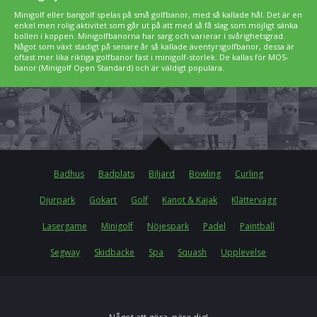
Minigolf eller bangolf spelas på små golfbanor, med så kallade hål. Det är en
enkel men rolig aktivitet som går ut på att med så få slag som möjligt sänka
bollen i koppen. Minigolfbanorna har sarg och varierar i svårighetsgrad.
Något som växt stadigt på senare år så kallade äventyrsgolfbanor, dessa är
oftast mer lika riktiga golfbanor fast i minigolf-storlek. De kallas för MOS-
banor (Minigolf Open Standard) och är väldigt populära.
Badhus
Badplats
Biljard
Bowling
Curling
Djurpark
Gokart
Golf
Kanot & Kajak
Klättervägg
Lasergame
Minigolf
Nöjespark
Padel
Paintball
Segway
Skidbacke
Spa
Squash
Upplevelse