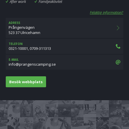
After work
Familjeaktivitet
Felaktig information?
ADRESS
Prångenvägen
523 37 Ulricehamn
TELEFON
0321-10001, 0709-311313
E-MAIL
es.gnipmacsnegnarp@ofni
Besök webbplats