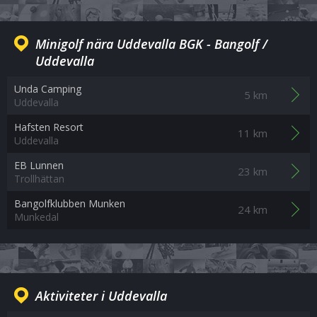
Minigolf nära Uddevalla BGK - Bangolf /
Uddevalla
Unda Camping
5 km
Uddevalla
Hafsten Resort
11 km
Uddevalla
EB Lunnen
23 km
Trollhättan
Bangolfklubben Munken
24 km
Munkedal
Aktiviteter i Uddevalla