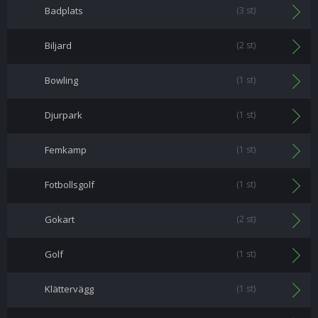
Badplats
(3 st)
Biljard
(2 st)
Bowling
(1 st)
Djurpark
(1 st)
Femkamp
(1 st)
Fotbollsgolf
(1 st)
Gokart
(2 st)
Golf
(1 st)
Klättervägg
(1 st)