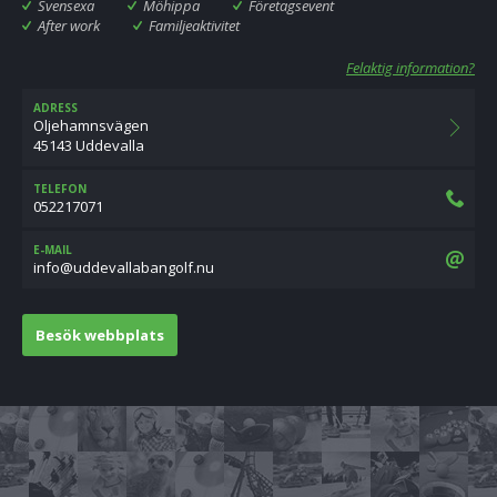
Svensexa
Möhippa
Företagsevent
After work
Familjeaktivitet
Felaktig information?
ADRESS
Oljehamnsvägen
45143 Uddevalla
TELEFON
052217071
E-MAIL
un.flognaballaveddu@ofni
Besök webbplats