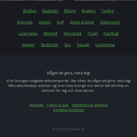
Badhus
Badplats
Biljard
Bowling
Curling
Djurpark
Gokart
Golf
Kanot & Kajak
Klättervägg
Lasergame
Minigolf
Nöjespark
Padel
Paintball
Segway
Skidbacke
Spa
Squash
Upplevelse
Något att göra, nära dig!
Vi är Sveriges roligaste aktivitetsportal. Här hittar du något att göra, nära dig!
Våra aktivitetstips sträcker sig över hela Sverige och det är lätt att hitta en
aktivitet för dig och dina vänner.
Startsida
Frågor & svar
Registrera er aktivitet
Kontakta Activated
© 2026 Activated.se