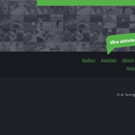
Badhus
Badplats
Biljard
Nöje
Vi är Sverig