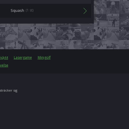
Squash
(1 st)
rvägg
Lasergame
Minigolf
velse
 sträcker sig