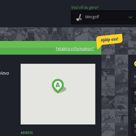
Vad vill du göra?
Minigolf
Felaktig information?
i
pleva
ADRESS