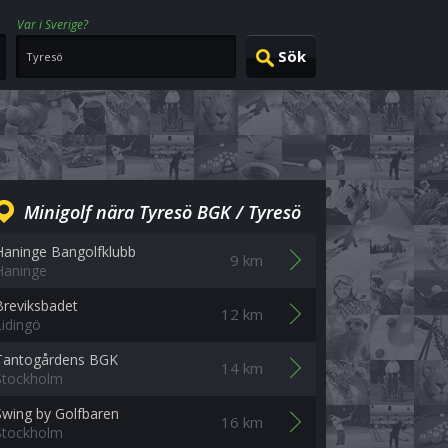
Var i Sverige?
Minigolf nära Tyresö BGK / Tyresö
Haninge Bangolfklubb
9 km
Haninge
Breviksbadet
12 km
Lidingö
Tantogårdens BGK
14 km
Stockholm
Swing by Golfbaren
16 km
Stockholm