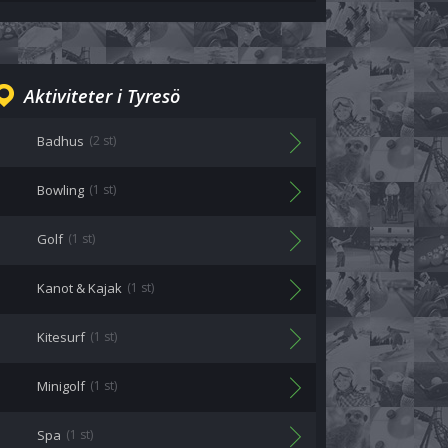
Aktiviteter i Tyresö
Badhus
(2 st)
Bowling
(1 st)
Golf
(1 st)
Kanot & Kajak
(1 st)
Kitesurf
(1 st)
Minigolf
(1 st)
Spa
(1 st)