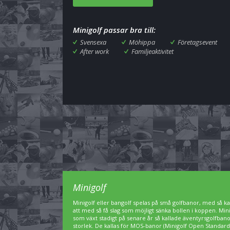
Minigolf passar bra till:
Svensexa
Möhippa
Företagsevent
After work
Familjeaktivitet
Minigolf
Minigolf eller bangolf spelas på små golfbanor, med så kal
att med så få slag som möjligt sänka bollen i koppen. Min
som växt stadigt på senare år så kallade äventyrsgolfbanor,
storlek. De kallas för MOS-banor (Minigolf Open Standard)