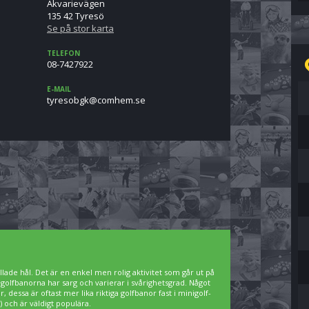
Akvarievägen
135 42 Tyresö
Se på stor karta
TELEFON
08-7427922
E-MAIL
es.mehmoc@kgboseryt
lade hål. Det är en enkel men rolig aktivitet som går ut på
igolfbanorna har sarg och varierar i svårighetsgrad. Något
 dessa är oftast mer lika riktiga golfbanor fast i minigolf-
 och är väldigt populära.