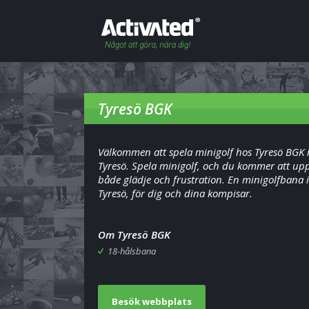
Tyresö BGK
Välkommen att spela minigolf hos Tyresö BGK 
Tyresö. Spela minigolf, och du kommer att up
både glädje och frustration. En minigolfbana i
Tyresö, för dig och dina kompisar.
Om Tyresö BGK
18-hålsbana
Besök webbplats