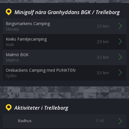
Minigolf nära Granhyddans BGK / Trelleborg
Bingsmarkens Camping
25 km
Skivarp
Kiviks Familjecamping
25 km
Kivik
Malmö BGK
32 km
Malmö
Orebackens Camping med PUNKTEN
33 km
Sjöbo
Aktiviteter i Trelleborg
Badhus
(1 st)