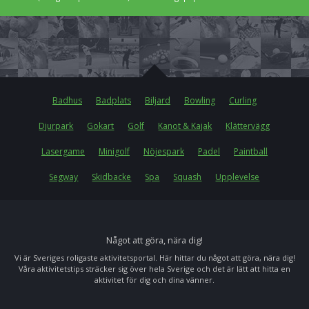
Badhus
Badplats
Biljard
Bowling
Curling
Djurpark
Gokart
Golf
Kanot & Kajak
Klättervägg
Lasergame
Minigolf
Nöjespark
Padel
Paintball
Segway
Skidbacke
Spa
Squash
Upplevelse
Något att göra, nära dig!
Vi är Sveriges roligaste aktivitetsportal. Här hittar du något att göra, nära dig!
Våra aktivitetstips sträcker sig över hela Sverige och det är lätt att hitta en
aktivitet för dig och dina vänner.