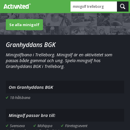
minigolf trelleborg
Se alla minigolf
Granhyddans BGK
Minigolfbana i Trelleborg. Minigolf är en aktivitetet som
passas både gammal och ung. Spela minigolf hos
Granhyddans BGK i Trelleborg.
Om Granhyddans BGK
18-hålsbana
Minigolf passar bra till:
Svensexa
Möhippa
Företagsevent