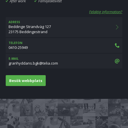
After work
Familjeaktivitet
Felaktig information?
ADRESS
Beddinge Strandväg 127
23175 Beddingestrand
TELEFON
0410-25949
E-MAIL
moc.ailet@kgb.snaddyhnarg
Besök webbplats