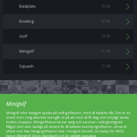
Badplats
(5 st)
Bowling
(2 st)
Golf
(3 st)
Minigolf
(1 st)
Squash
(1 st)
Minigolf
Minigolf eller bangolf spelas på små golfbanor, med så kallade hål. Det är en
enkel men rolig aktivitet som går ut på att med så få slag som möjligt sänka
bollen i koppen. Minigolfbanorna har sarg och varierar i svårighetsgrad.
Något som växt stadigt på senare år så kallade äventyrsgolfbanor, dessa är
oftast mer lika riktiga golfbanor fast i minigolf-storlek. De kallas för MOS-
banor (Minigolf Open Standard) och är väldigt populära.