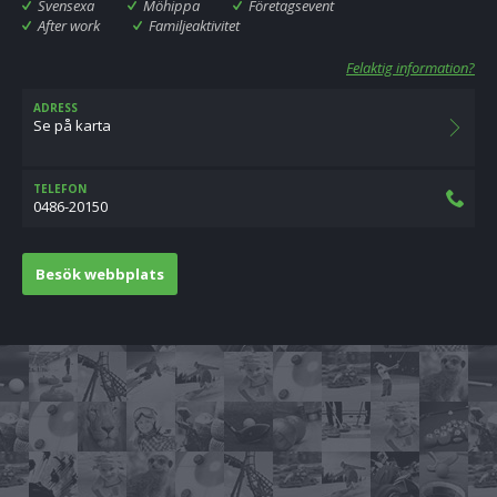
Svensexa
Möhippa
Företagsevent
After work
Familjeaktivitet
Felaktig information?
ADRESS
Se på karta
TELEFON
0486-20150
Besök webbplats