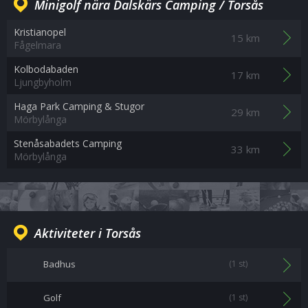
Minigolf nära Dalskärs Camping / Torsås
Kristianopel
15 km
Fågelmara
Kolbodabaden
17 km
Ljungbyholm
Haga Park Camping & Stugor
29 km
Mörbylånga
Stenåsabadets Camping
33 km
Mörbylånga
Aktiviteter i Torsås
Badhus
(1 st)
Golf
(1 st)