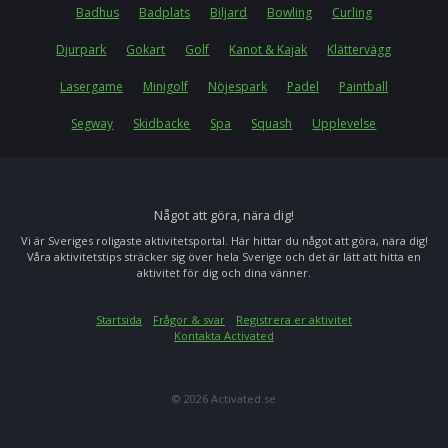
Badhus
Badplats
Biljard
Bowling
Curling
Djurpark
Gokart
Golf
Kanot & Kajak
Klättervägg
Lasergame
Minigolf
Nöjespark
Padel
Paintball
Segway
Skidbacke
Spa
Squash
Upplevelse
Något att göra, nära dig!
Vi är Sveriges roligaste aktivitetsportal. Här hittar du något att göra, nära dig!
Våra aktivitetstips sträcker sig över hela Sverige och det är lätt att hitta en
aktivitet för dig och dina vänner.
Startsida
Frågor & svar
Registrera er aktivitet
Kontakta Activated
© 2026 Activated.se