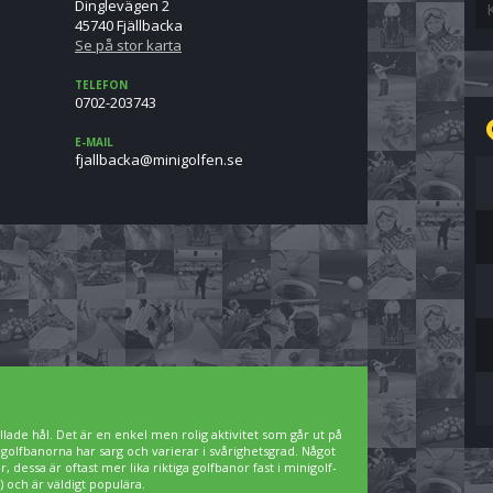
Dinglevägen 2
45740 Fjällbacka
Se på stor karta
TELEFON
0702-203743
E-MAIL
es.nefloginim@akcabllajf
lade hål. Det är en enkel men rolig aktivitet som går ut på
igolfbanorna har sarg och varierar i svårighetsgrad. Något
 dessa är oftast mer lika riktiga golfbanor fast i minigolf-
 och är väldigt populära.