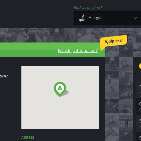
Vad vill du göra?
Minigolf
Felaktig information?
mana
ADRESS