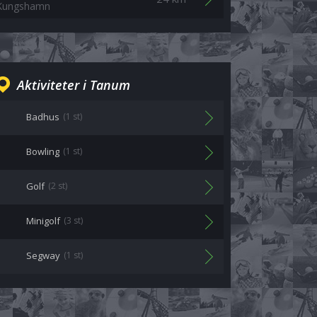
Kungshamn
Aktiviteter i Tanum
Badhus
(1 st)
Bowling
(1 st)
Golf
(2 st)
Minigolf
(3 st)
Segway
(1 st)