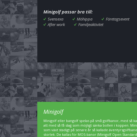
Minigolf passar bra till:
Svensexa
Möhippa
Företagsevent
After work
Familjeaktivitet
Minigolf
Minigolf eller bangolf spelas på små golfbanor, med så kal
att med så få slag som möjligt sänka bollen i koppen. Min
som växt stadigt på senare år så kallade äventyrsgolfbanor,
storlek. De kallas för MOS-banor (Minigolf Open Standard)