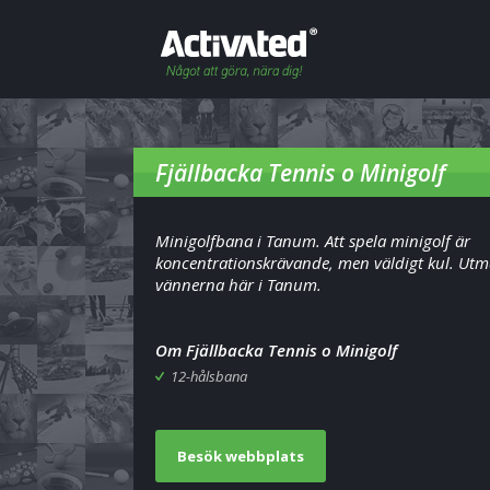
Fjällbacka Tennis o Minigolf
Minigolfbana i Tanum. Att spela minigolf är
koncentrationskrävande, men väldigt kul. Ut
vännerna här i Tanum.
Om Fjällbacka Tennis o Minigolf
12-hålsbana
Besök webbplats