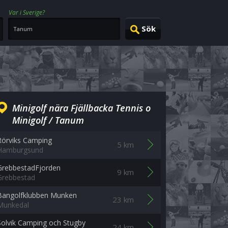
Var i Sverige?
Minigolf nära Fjällbacka Tennis o
Minigolf / Tanum
Rörviks Camping
5 km
Hamburgsund
GrebbestadFjorden
9 km
Grebbestad
Bangolfklubben Munken
23 km
Munkedal
Solvik Camping och Stugby
24 km