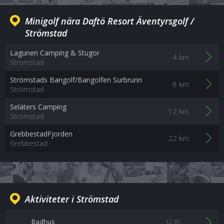
Minigolf nära Daftö Resort Äventyrsgolf /
Strömstad
Lagunen Camping & Stugor
4 km
Strömstad
Strömstads Bangolf/Bangolfen Surbrunn
8 km
Strömstad
Seläters Camping
12 km
Strömstad
GrebbestadFjorden
22 km
Grebbestad
Aktiviteter i Strömstad
Badhus
(2 st)