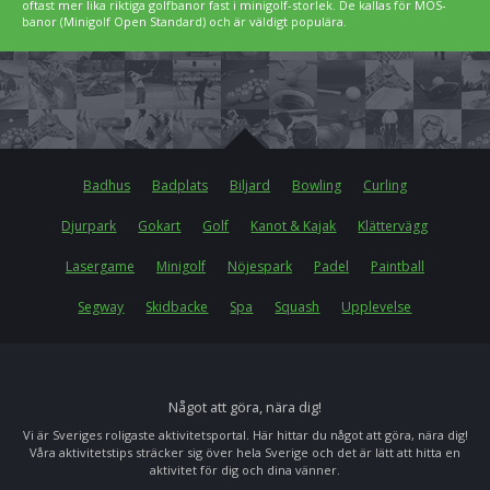
oftast mer lika riktiga golfbanor fast i minigolf-storlek. De kallas för MOS-
banor (Minigolf Open Standard) och är väldigt populära.
Badhus
Badplats
Biljard
Bowling
Curling
Djurpark
Gokart
Golf
Kanot & Kajak
Klättervägg
Lasergame
Minigolf
Nöjespark
Padel
Paintball
Segway
Skidbacke
Spa
Squash
Upplevelse
Något att göra, nära dig!
Vi är Sveriges roligaste aktivitetsportal. Här hittar du något att göra, nära dig!
Våra aktivitetstips sträcker sig över hela Sverige och det är lätt att hitta en
aktivitet för dig och dina vänner.