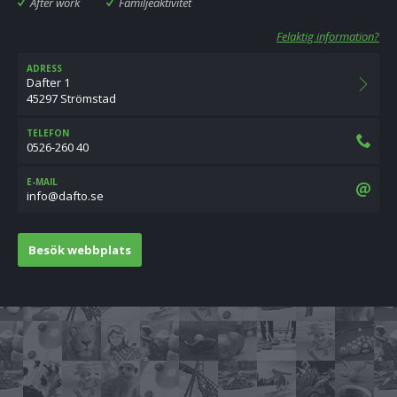
After work
Familjeaktivitet
Felaktig information?
ADRESS
Dafter 1
45297 Strömstad
TELEFON
0526-260 40
E-MAIL
es.otfad@ofni
Besök webbplats