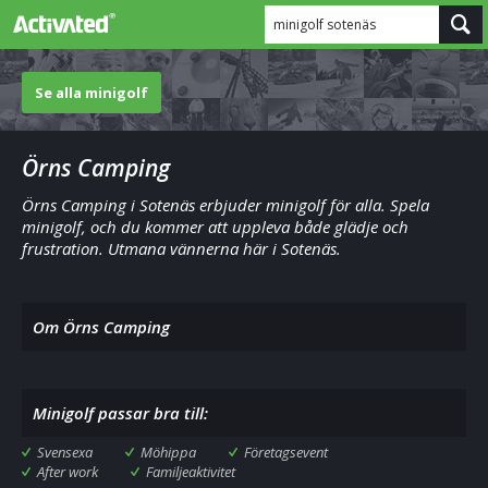
minigolf sotenäs
Se alla minigolf
Örns Camping
Örns Camping i Sotenäs erbjuder minigolf för alla. Spela
minigolf, och du kommer att uppleva både glädje och
frustration. Utmana vännerna här i Sotenäs.
Om Örns Camping
Minigolf passar bra till:
Svensexa
Möhippa
Företagsevent
After work
Familjeaktivitet