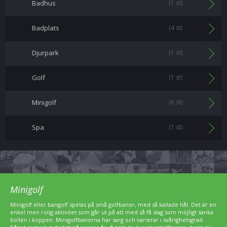
Badhus
(1 st)
Badplats
(4 st)
Djurpark
(1 st)
Golf
(1 st)
Minigolf
(6 st)
Spa
(1 st)
Minigolf
Minigolf eller bangolf spelas på små golfbanor, med så kallade hål. Det är en
enkel men rolig aktivitet som går ut på att med så få slag som möjligt sänka
bollen i koppen. Minigolfbanorna har sarg och varierar i svårighetsgrad.