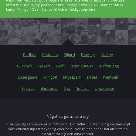
Något som växt stadigt på senare år så kallade äventyrsgolfbanor, dessa är
oftast mer lika riktiga golfbanor fast i minigolf-storlek. De kallas för MOS-
banor (Minigolf Open Standard) och är väldigt populära.
Badhus
Badplats
Biljard
Bowling
Curling
Djurpark
Gokart
Golf
Kanot & Kajak
Klättervägg
Lasergame
Minigolf
Nöjespark
Padel
Paintball
Segway
Skidbacke
Spa
Squash
Upplevelse
Något att göra, nära dig!
Vi är Sveriges roligaste aktivitetsportal. Här hittar du något att göra, nära dig!
Våra aktivitetstips sträcker sig över hela Sverige och det är lätt att hitta en
aktivitet för dig och dina vänner.