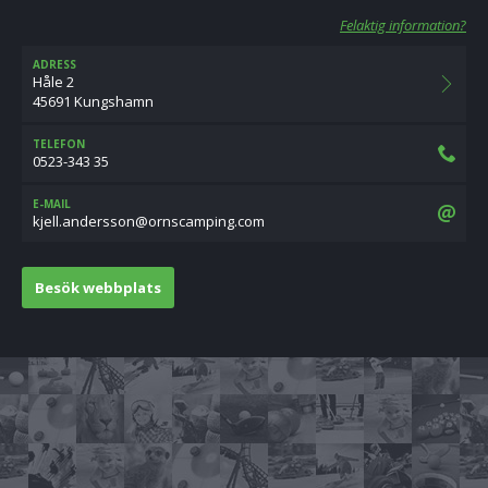
Felaktig information?
ADRESS
Håle 2
45691 Kungshamn
TELEFON
0523-343 35
E-MAIL
moc.gnipmacsnro@nossredna.llejk
Besök webbplats