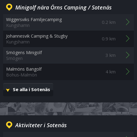
Minigolf nära Örns Camping / Sotenäs
Wiggersviks Familjecamping
0.2 km
Kungshamn
Johannesvik Camping & Stugby
0.9 km
Kungshamn
Smögens Minigolf
3 km
Smögen
Malmöns Bangolf
4 km
Bohus-Malmön
Se alla i Sotenäs
Aktiviteter i Sotenäs