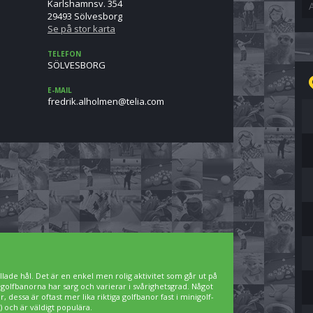
Karlshamnsv. 354
29493 Sölvesborg
Se på stor karta
TELEFON
SÖLVESBORG
E-MAIL
moc.ailet@nemlohla.kirderf
lade hål. Det är en enkel men rolig aktivitet som går ut på
igolfbanorna har sarg och varierar i svårighetsgrad. Något
 dessa är oftast mer lika riktiga golfbanor fast i minigolf-
 och är väldigt populära.