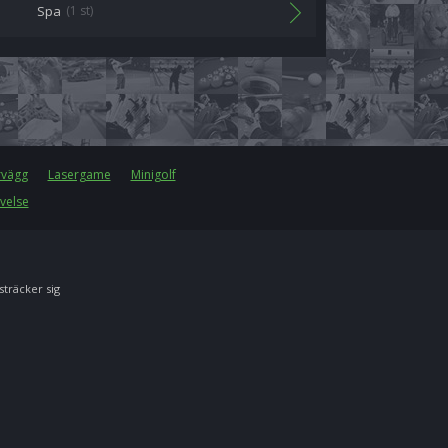
Spa
(1 st)
rvägg
Lasergame
Minigolf
velse
 sträcker sig