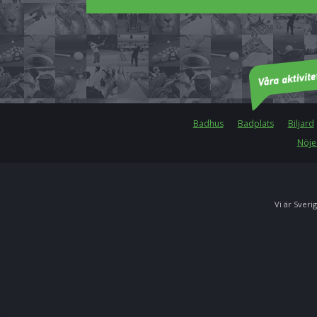
Badhus
Badplats
Biljard
Nöje
Vi är Sverig