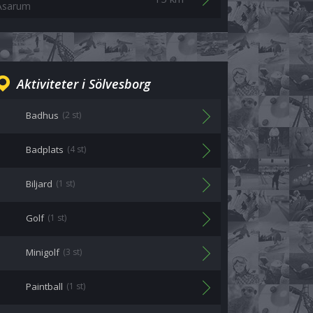
Asarum
Aktiviteter i Sölvesborg
Badhus
(2 st)
Badplats
(4 st)
Biljard
(1 st)
Golf
(1 st)
Minigolf
(3 st)
Paintball
(1 st)