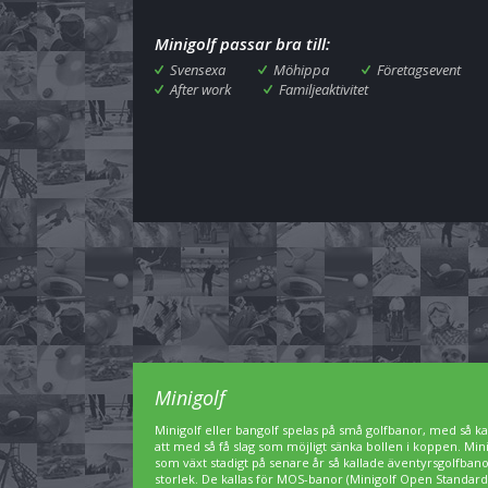
Minigolf passar bra till:
Svensexa
Möhippa
Företagsevent
After work
Familjeaktivitet
Minigolf
Minigolf eller bangolf spelas på små golfbanor, med så kal
att med så få slag som möjligt sänka bollen i koppen. Min
som växt stadigt på senare år så kallade äventyrsgolfbanor,
storlek. De kallas för MOS-banor (Minigolf Open Standard)