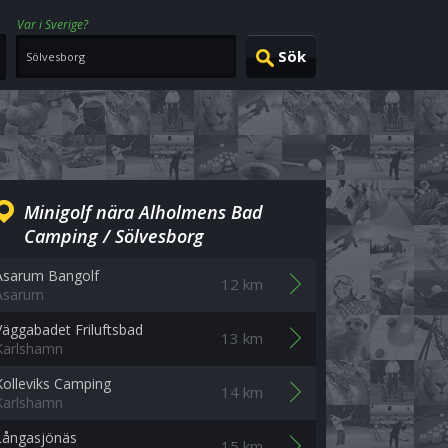
Var i Sverige?
Minigolf nära Alholmens Bad
Camping / Sölvesborg
Asarum Bangolf
12 km
Asarum
Väggabadet Friluftsbad
13 km
Karlshamn
Kolleviks Camping
14 km
Karlshamn
Långasjönäs
15 km