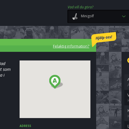
Vad vill du göra?
Minigolf
Felaktig information?
Bad
et som
a i
ADRESS