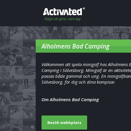
Alholmens Bad Camping
Välkommen att spela minigolf hos Alholmens 
Camping i Sölvesborg. Minigolf är en aktivitet
passas både gammal och ung. En minigolfban
Sölvesborg, för dig och dina kompisar.
Om Alholmens Bad Camping
Besök webbplats