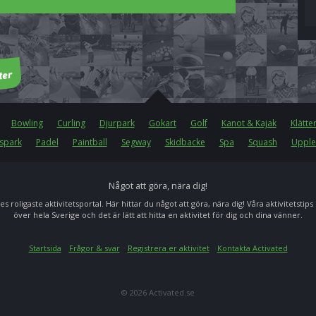
Bowling
Curling
Djurpark
Gokart
Golf
Kanot & Kajak
Klätte
spark
Padel
Paintball
Segway
Skidbacke
Spa
Squash
Upple
Något att göra, nära dig!
es roligaste aktivitetsportal. Här hittar du något att göra, nära dig! Våra aktivitetstips
över hela Sverige och det är lätt att hitta en aktivitet för dig och dina vänner.
Startsida
Frågor & svar
Registrera er aktivitet
Kontakta Activated
© 2026 Activated.se