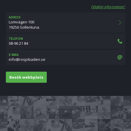
Felaktig information?
ADRESS
Lomvägen 100
19256 Sollentuna
TELEFON
08-96 21 84
E-MAIL
es.nedabojsor@ofni
Besök webbplats