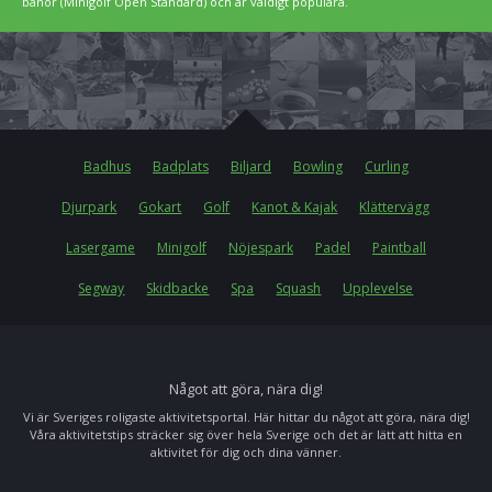
banor (Minigolf Open Standard) och är väldigt populära.
Badhus
Badplats
Biljard
Bowling
Curling
Djurpark
Gokart
Golf
Kanot & Kajak
Klättervägg
Lasergame
Minigolf
Nöjespark
Padel
Paintball
Segway
Skidbacke
Spa
Squash
Upplevelse
Något att göra, nära dig!
Vi är Sveriges roligaste aktivitetsportal. Här hittar du något att göra, nära dig!
Våra aktivitetstips sträcker sig över hela Sverige och det är lätt att hitta en
aktivitet för dig och dina vänner.