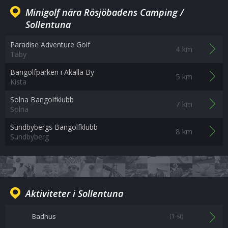
Minigolf nära Rösjöbadens Camping /
Sollentuna
Paradise Adventure Golf
4 km
Täby
Bangolfparken i Akalla By
5 km
Kista
Solna Bangolfklubb
7 km
Solna
Sundbybergs Bangolfklubb
8 km
Sundbyberg
Aktiviteter i Sollentuna
Badhus
(1 st)