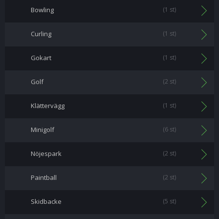
Bowling
(1 st)
Curling
(1 st)
Gokart
(1 st)
Golf
(2 st)
Klättervägg
(1 st)
Minigolf
(6 st)
Nöjespark
(2 st)
Paintball
(2 st)
Skidbacke
(5 st)