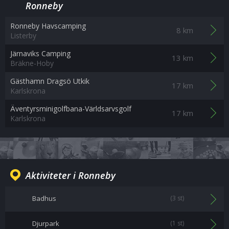
Ronneby
Ronneby Havscamping
8 km
Listerby
Järnaviks Camping
13 km
Bräkne-Hoby
Gästhamn Dragsö Utkik
17 km
Karlskrona
Äventyrsminigolfbana-Världsarvsgolf
17 km
Karlskrona
Aktiviteter i Ronneby
Badhus
(3 st)
Djurpark
(1 st)