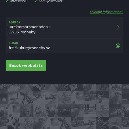
After work
Familjeaktivitet
Felaktig information?
ADRESS
Direktörspromenaden 1
37236 Ronneby
E-MAIL
es.ybennor@rutlukditirf
Besök webbplats