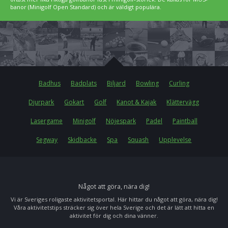
banor (Minigolf Open Standard) och är väldigt populära.
Badhus
Badplats
Biljard
Bowling
Curling
Djurpark
Gokart
Golf
Kanot & Kajak
Klättervägg
Lasergame
Minigolf
Nöjespark
Padel
Paintball
Segway
Skidbacke
Spa
Squash
Upplevelse
Något att göra, nära dig!
Vi är Sveriges roligaste aktivitetsportal. Här hittar du något att göra, nära dig!
Våra aktivitetstips sträcker sig över hela Sverige och det är lätt att hitta en
aktivitet för dig och dina vänner.