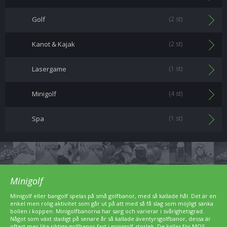
Golf
(2 st)
Kanot & Kajak
(2 st)
Lasergame
(1 st)
Minigolf
(4 st)
Spa
(1 st)
Minigolf
Minigolf eller bangolf spelas på små golfbanor, med så kallade hål. Det är en
enkel men rolig aktivitet som går ut på att med så få slag som möjligt sänka
bollen i koppen. Minigolfbanorna har sarg och varierar i svårighetsgrad.
Något som växt stadigt på senare år så kallade äventyrsgolfbanor, dessa är
oftast mer lika riktiga golfbanor fast i minigolf-storlek. De kallas för MOS-