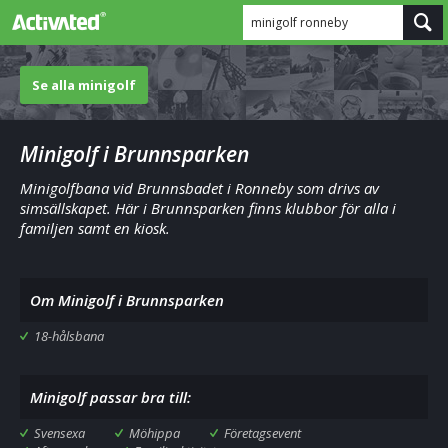
minigolf ronneby
Se alla minigolf
Minigolf i Brunnsparken
Minigolfbana vid Brunnsbadet i Ronneby som drivs av
simsällskapet. Här i Brunnsparken finns klubbor för alla i
familjen samt en kiosk.
Om Minigolf i Brunnsparken
18-hålsbana
Minigolf passar bra till:
Svensexa
Möhippa
Företagsevent