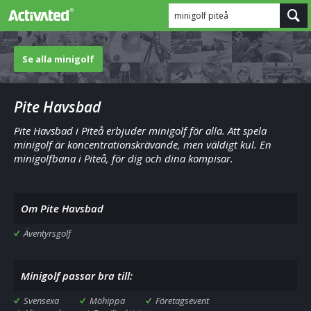
minigolf piteå
Se alla minigolf
Pite Havsbad
Pite Havsbad i Piteå erbjuder minigolf för alla. Att spela
minigolf är koncentrationskrävande, men väldigt kul. En
minigolfbana i Piteå, för dig och dina kompisar.
Om Pite Havsbad
Äventyrsgolf
Minigolf passar bra till:
Svensexa
Möhippa
Företagsevent