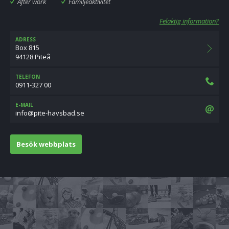
After work
Familjeaktivitet
Felaktig information?
ADRESS
Box 815
94128 Piteå
TELEFON
0911-327 00
E-MAIL
es.dabsvah-etip@ofni
Besök webbplats