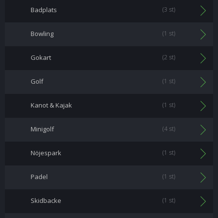
Badplats
(3 st)
Bowling
(1 st)
Gokart
(2 st)
Golf
(1 st)
Kanot & Kajak
(1 st)
Minigolf
(4 st)
Nöjespark
(1 st)
Padel
(1 st)
Skidbacke
(1 st)