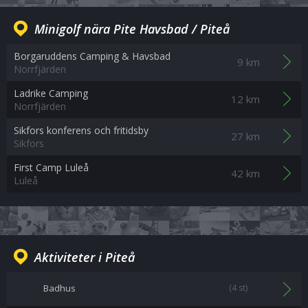
Minigolf nära Pite Havsbad / Piteå
Borgaruddens Camping & Havsbad
9 km
Norrfjärden
Ladrike Camping
12 km
Norrfjärden
Sikfors konferens och fritidsby
27 km
Sikfors
First Camp Luleå
42 km
Luleå
Aktiviteter i Piteå
Badhus
(4 st)