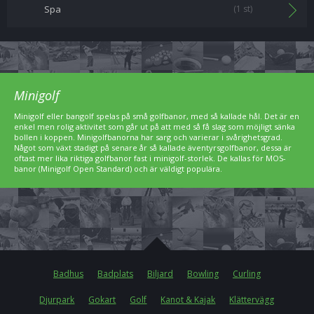
Spa
(1 st)
Minigolf
Minigolf eller bangolf spelas på små golfbanor, med så kallade hål. Det är en
enkel men rolig aktivitet som går ut på att med så få slag som möjligt sänka
bollen i koppen. Minigolfbanorna har sarg och varierar i svårighetsgrad.
Något som växt stadigt på senare år så kallade äventyrsgolfbanor, dessa är
oftast mer lika riktiga golfbanor fast i minigolf-storlek. De kallas för MOS-
banor (Minigolf Open Standard) och är väldigt populära.
Badhus
Badplats
Biljard
Bowling
Curling
Djurpark
Gokart
Golf
Kanot & Kajak
Klättervägg