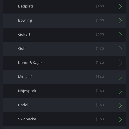
Badplats
(3 st)
Bowling
(1 st)
Gokart
(2 st)
Golf
(1 st)
Kanot & Kajak
(1 st)
Minigolf
(4 st)
Nöjespark
(1 st)
Padel
(1 st)
Skidbacke
(1 st)