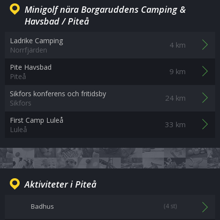
Minigolf nära Borgaruddens Camping &
Havsbad / Piteå
Ladrike Camping
4 km
Norrfjärden
Pite Havsbad
9 km
Piteå
Sikfors konferens och fritidsby
24 km
Sikfors
First Camp Luleå
33 km
Luleå
Aktiviteter i Piteå
Badhus
(4 st)