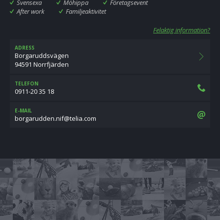
Svensexa
Möhippa
Företagsevent
After work
Familjeaktivitet
Felaktig information?
ADRESS
Borgaruddsvägen
94591 Norrfjärden
TELEFON
0911-20 35 18
E-MAIL
moc.ailet@fin.nedduragrob