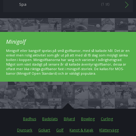
Spa
(1 st)
Minigolf
Minigolf eller bangolf spelas på små golfbanor, med så kallade hål. Det är en
enkel men rolig aktivitet som går ut på att med så få slag som möjligt sänka
bollen i koppen. Minigolfbanorna har sarg och varierar i svårighetsgrad.
Något som växt stadigt på senare år så kallade äventyrsgolfbanor, dessa är
oftast mer lika riktiga golfbanor fast i minigolf-storlek. De kallas för MOS-
banor (Minigolf Open Standard) och är väldigt populära.
Badhus
Badplats
Biljard
Bowling
Curling
Djurpark
Gokart
Golf
Kanot & Kajak
Klättervägg