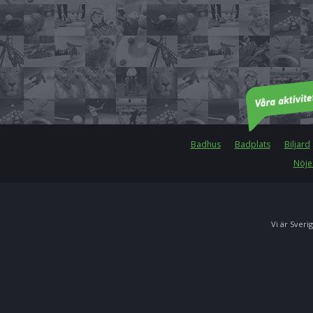
Badhus
Badplats
Biljard
Nöje
Vi är Sverig