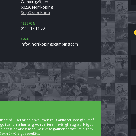
Campingvägen
60236 Norrköping
Se på stor karta
TELEFON
011 - 17 11 90
E-MAIL
moc.gnipmacsgnipokrron@ofni
lade hål. Det är en enkel men rolig aktivitet som går ut på
igolfbanorna har sarg och varierar i svårighetsgrad. Något
 dessa är oftast mer lika riktiga golfbanor fast i minigolf-
 och är väldigt populära.