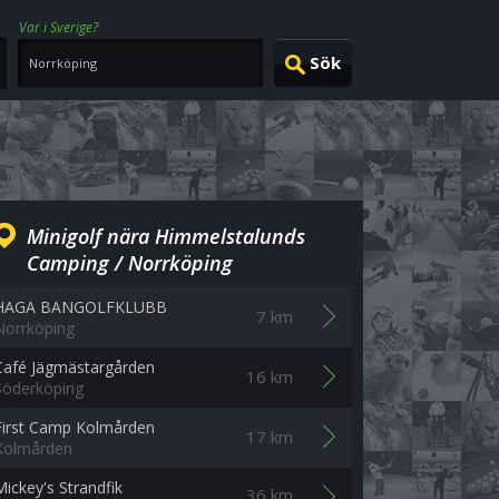
Var i Sverige?
Minigolf nära Himmelstalunds
Camping / Norrköping
HAGA BANGOLFKLUBB
7 km
Norrköping
Café Jägmästargården
16 km
Söderköping
First Camp Kolmården
17 km
Kolmården
Mickey's Strandfik
36 km