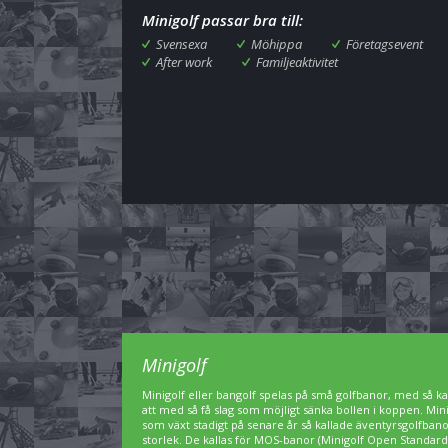
Minigolf passar bra till:
Svensexa
Möhippa
Företagsevent
After work
Familjeaktivitet
Minigolf
Minigolf eller bangolf spelas på små golfbanor, med så kal
att med så få slag som möjligt sänka bollen i koppen. Min
som växt stadigt på senare år så kallade äventyrsgolfbanor,
storlek. De kallas för MOS-banor (Minigolf Open Standard)