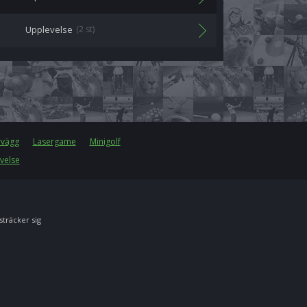
Upplevelse
(2 st)
rvägg
Lasergame
Minigolf
velse
 sträcker sig