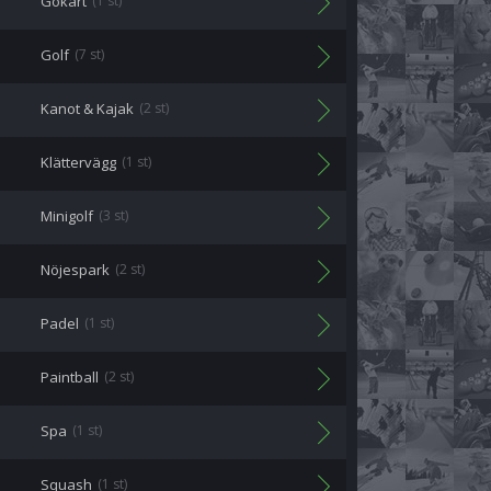
Gokart
(1 st)
Golf
(7 st)
Kanot & Kajak
(2 st)
Klättervägg
(1 st)
Minigolf
(3 st)
Nöjespark
(2 st)
Padel
(1 st)
Paintball
(2 st)
Spa
(1 st)
Squash
(1 st)