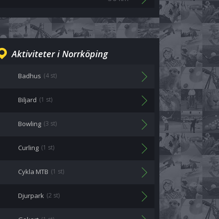
Aktiviteter i Norrköping
Badhus
(4 st)
Biljard
(1 st)
Bowling
(3 st)
Curling
(1 st)
Cykla MTB
(1 st)
Djurpark
(2 st)