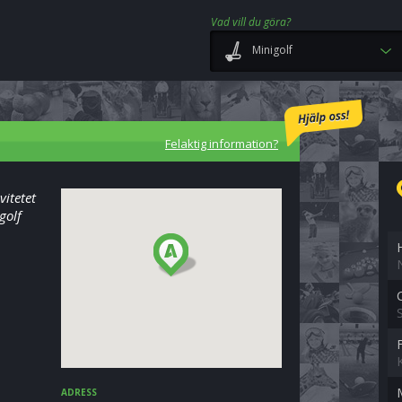
Vad vill du göra?
Minigolf
Felaktig information?
vitetet
golf
ADRESS