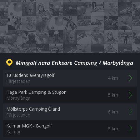
Minigolf nära Eriksöre Camping / Mörbylånga
Talluddens äventyrsgolf
4 km
Färjestaden
Haga Park Camping & Stugor
5 km
Mörbylånga
Möllstorps Camping Öland
6 km
Färjestaden
Kalmar MGK - Bangolf
8 km
Kalmar