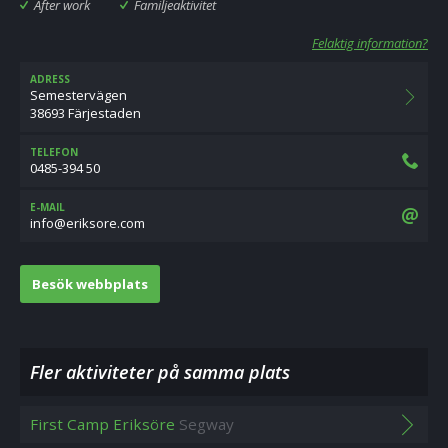
After work
Familjeaktivitet
Felaktig information?
ADRESS
Semestervägen
38693 Färjestaden
TELEFON
0485-394 50
E-MAIL
moc.eroskire@ofni
Besök webbplats
Fler aktiviteter på samma plats
First Camp Eriksöre
Segway