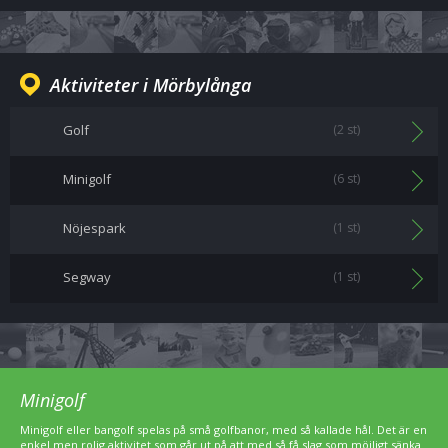
Aktiviteter i Mörbylånga
Golf
(2 st)
Minigolf
(6 st)
Nöjespark
(1 st)
Segway
(1 st)
Minigolf
Minigolf eller bangolf spelas på små golfbanor, med så kallade hål. Det är en
enkel men rolig aktivitet som går ut på att med så få slag som möjligt sänka