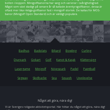
bollen i koppen. Minigolfbanorna har sarg och varierar i svårighetsgrad.
Något som växt stadigt på senare år så kallade äventyrsgolfbanor, dessa är
oftast mer lika riktiga golfbanor fast i minigolf-storlek. De kallas för MOS-
banor (Minigolf Open Standard) och är väldigt populära.
Badhus
Badplats
Biljard
Bowling
Curling
Djurpark
Gokart
Golf
Kanot & Kajak
Klättervägg
Lasergame
Minigolf
Nöjespark
Padel
Paintball
Segway
Skidbacke
Spa
Squash
Upplevelse
Något att göra, nära dig!
Vi är Sveriges roligaste aktivitetsportal. Här hittar du något att göra, nära dig!