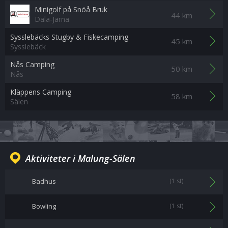
Minigolf på Snöå Bruk
44 km
Dala-Järna
Sysslebäcks Stugby & Fiskecamping
45 km
Sysslebäck
Nås Camping
50 km
Nås
Kläppens Camping
58 km
Sälen
Aktiviteter i Malung-Sälen
Badhus
(1 st)
Bowling
(1 st)