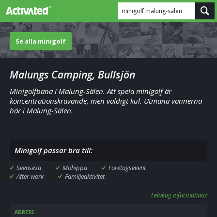
minigolf malung-sälen
Se alla minigolf
Malungs Camping, Bullsjön
Minigolfbana i Malung-Sälen. Att spela minigolf är
koncentrationskrävande, men väldigt kul. Utmana vännerna
här i Malung-Sälen.
Minigolf passar bra till:
Svensexa
Möhippa
Företagsevent
After work
Familjeaktivitet
Felaktig information?
ADRESS