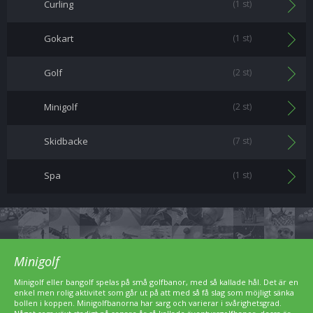
Curling
(1 st)
Gokart
(1 st)
Golf
(2 st)
Minigolf
(2 st)
Skidbacke
(7 st)
Spa
(1 st)
Minigolf
Minigolf eller bangolf spelas på små golfbanor, med så kallade hål. Det är en
enkel men rolig aktivitet som går ut på att med så få slag som möjligt sänka
bollen i koppen. Minigolfbanorna har sarg och varierar i svårighetsgrad.