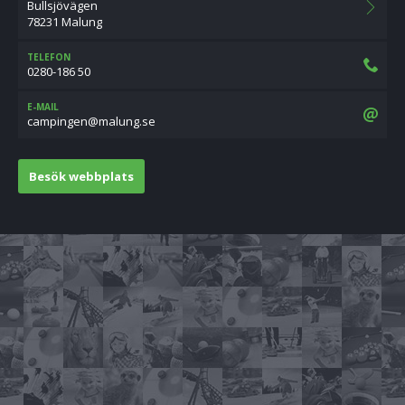
Bullsjövägen
78231 Malung
TELEFON
0280-186 50
E-MAIL
es.gnulam@negnipmac
Besök webbplats