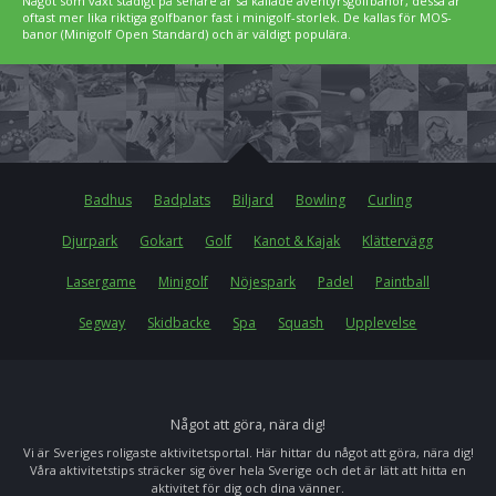
Något som växt stadigt på senare år så kallade äventyrsgolfbanor, dessa är
oftast mer lika riktiga golfbanor fast i minigolf-storlek. De kallas för MOS-
banor (Minigolf Open Standard) och är väldigt populära.
Badhus
Badplats
Biljard
Bowling
Curling
Djurpark
Gokart
Golf
Kanot & Kajak
Klättervägg
Lasergame
Minigolf
Nöjespark
Padel
Paintball
Segway
Skidbacke
Spa
Squash
Upplevelse
Något att göra, nära dig!
Vi är Sveriges roligaste aktivitetsportal. Här hittar du något att göra, nära dig!
Våra aktivitetstips sträcker sig över hela Sverige och det är lätt att hitta en
aktivitet för dig och dina vänner.