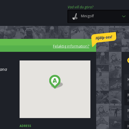
Vad vill du göra?
Minigolf
Felaktig information?
mana
ADRESS