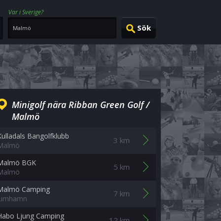
Var i Sverige?
Minigolf nära Ribban Green Golf /
Malmö
Kulladals Bangolfklubb
3 km
Malmö
Malmö BGK
5 km
Malmö
Malmö Camping
7 km
Limhamn
Habo Ljung Camping
12 km