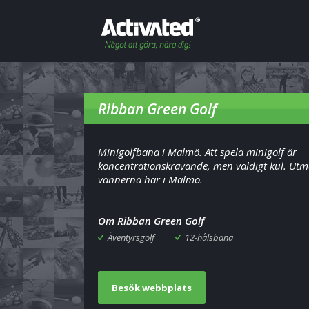
Ribban Green Golf
Minigolfbana i Malmö. Att spela minigolf är
koncentrationskrävande, men väldigt kul. Ut
vännerna här i Malmö.
Om Ribban Green Golf
Äventyrsgolf
12-hålsbana
Besök webbplats