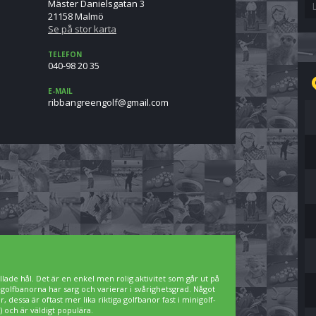
Mäster Danielsgatan 3
21158 Malmö
Se på stor karta
TELEFON
040-98 20 35
E-MAIL
moc.liamg@flogneergnabbir
lade hål. Det är en enkel men rolig aktivitet som går ut på
igolfbanorna har sarg och varierar i svårighetsgrad. Något
 dessa är oftast mer lika riktiga golfbanor fast i minigolf-
 och är väldigt populära.