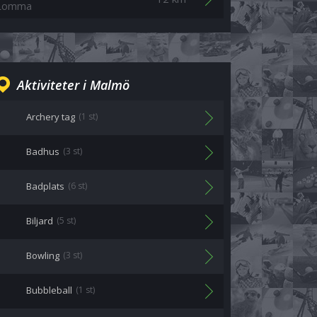
Lomma
Aktiviteter i Malmö
Archery tag
(1 st)
Badhus
(3 st)
Badplats
(6 st)
Biljard
(5 st)
Bowling
(3 st)
Bubbleball
(1 st)