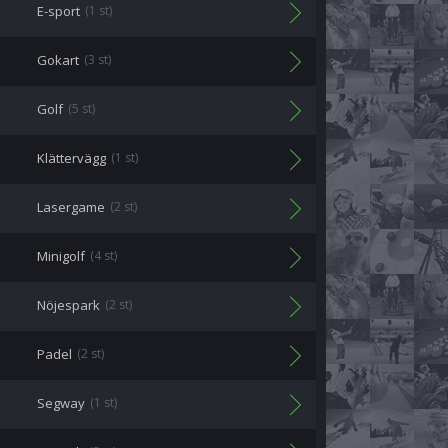
E-sport
(1 st)
Gokart
(3 st)
Golf
(5 st)
Klättervägg
(1 st)
Lasergame
(2 st)
Minigolf
(4 st)
Nöjespark
(2 st)
Padel
(2 st)
Segway
(1 st)