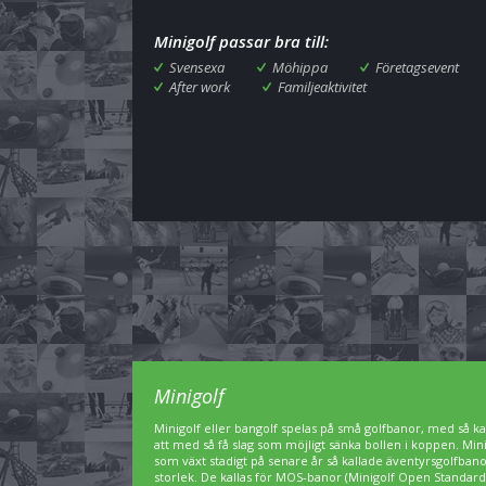
Minigolf passar bra till:
Svensexa
Möhippa
Företagsevent
After work
Familjeaktivitet
Minigolf
Minigolf eller bangolf spelas på små golfbanor, med så kal
att med så få slag som möjligt sänka bollen i koppen. Min
som växt stadigt på senare år så kallade äventyrsgolfbanor,
storlek. De kallas för MOS-banor (Minigolf Open Standard)