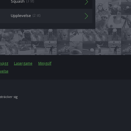
Squash
(3 st)
Upplevelse
(2 st)
rvägg
Lasergame
Minigolf
velse
 sträcker sig