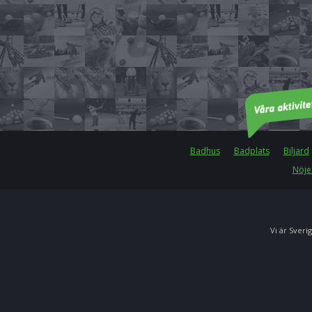
Badhus
Badplats
Biljard
Nöje
Vi är Sverig