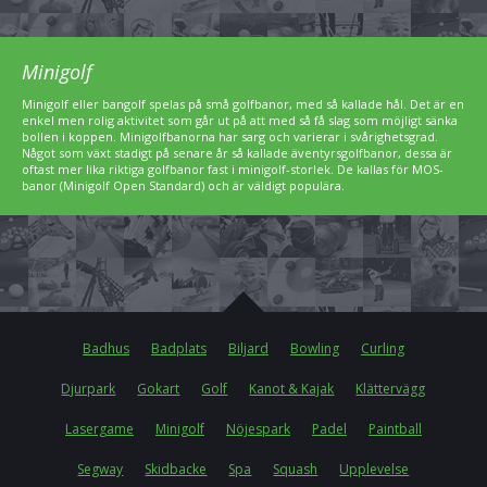
Minigolf
Minigolf eller bangolf spelas på små golfbanor, med så kallade hål. Det är en
enkel men rolig aktivitet som går ut på att med så få slag som möjligt sänka
bollen i koppen. Minigolfbanorna har sarg och varierar i svårighetsgrad.
Något som växt stadigt på senare år så kallade äventyrsgolfbanor, dessa är
oftast mer lika riktiga golfbanor fast i minigolf-storlek. De kallas för MOS-
banor (Minigolf Open Standard) och är väldigt populära.
Badhus
Badplats
Biljard
Bowling
Curling
Djurpark
Gokart
Golf
Kanot & Kajak
Klättervägg
Lasergame
Minigolf
Nöjespark
Padel
Paintball
Segway
Skidbacke
Spa
Squash
Upplevelse