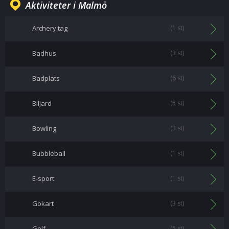
Aktiviteter i Malmö
Archery tag
(1 st)
Badhus
(3 st)
Badplats
(6 st)
Biljard
(5 st)
Bowling
(3 st)
Bubbleball
(1 st)
E-sport
(1 st)
Gokart
(3 st)
Golf
(5 st)