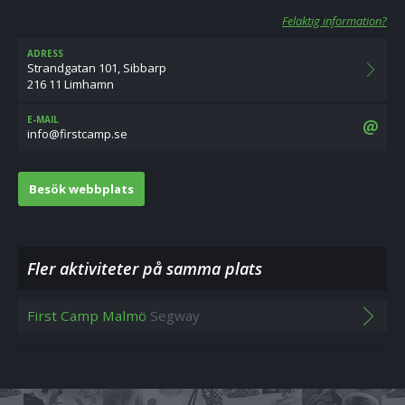
Felaktig information?
ADRESS
Strandgatan 101, Sibbarp
216 11 Limhamn
E-MAIL
es.pmactsrif@ofni
Besök webbplats
Fler aktiviteter på samma plats
First Camp Malmö
Segway