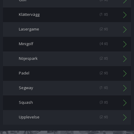
Klättervägg
(1 st)
Lasergame
(2 st)
Minigolf
(4 st)
Nöjespark
(2 st)
Padel
(2 st)
Segway
(1 st)
Squash
(3 st)
Upplevelse
(2 st)