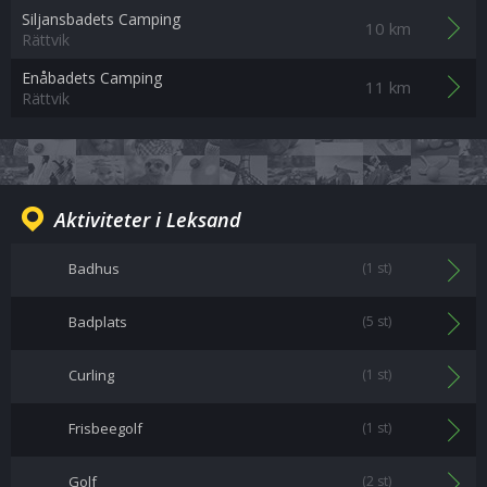
Siljansbadets Camping
10 km
Rättvik
Enåbadets Camping
11 km
Rättvik
Aktiviteter i Leksand
Badhus
(1 st)
Badplats
(5 st)
Curling
(1 st)
Frisbeegolf
(1 st)
Golf
(2 st)