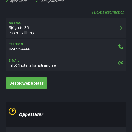
After work
Familjeaktivitet
Felaktig information?
ADRESS
Sjögattu 36
79370 Tällberg
TELEFON
0247254444
E-MAIL
es.dnartsnajlislletoh@ofni
Besök webbplats
Öppettider