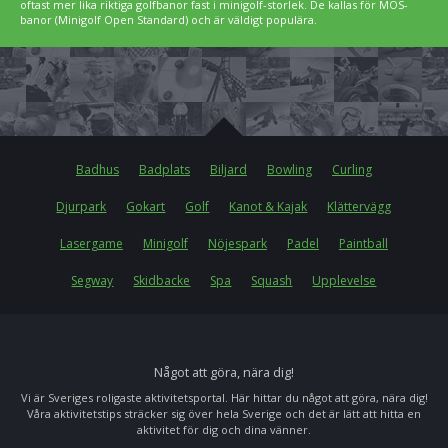
oftast mer lika riktiga golfbanor fast i minigolf-storlek. De kallas för MOS-
banor (Minigolf Open Standard) och är väldigt populära.
Badhus
Badplats
Biljard
Bowling
Curling
Djurpark
Gokart
Golf
Kanot & Kajak
Klättervägg
Lasergame
Minigolf
Nöjespark
Padel
Paintball
Segway
Skidbacke
Spa
Squash
Upplevelse
Något att göra, nära dig!
Vi är Sveriges roligaste aktivitetsportal. Här hittar du något att göra, nära dig!
Våra aktivitetstips sträcker sig över hela Sverige och det är lätt att hitta en
aktivitet för dig och dina vänner.