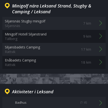
Minigolf nära Leksand Strand, Stugby &
Camping / Leksand
Siljansnäs Stugby minigolf
7 km
Siljansnäs
Minigolf Hotell Siljanstrand
9 km
Tällberg
Siljansbadets Camping
17 km
Rättvik
Enåbadets Camping
18 km
Rättvik
Aktiviteter i Leksand
Badhus
(1 st)