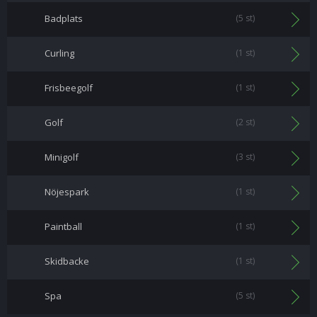
Badplats
(5 st)
Curling
(1 st)
Frisbeegolf
(1 st)
Golf
(2 st)
Minigolf
(3 st)
Nöjespark
(1 st)
Paintball
(1 st)
Skidbacke
(1 st)
Spa
(5 st)