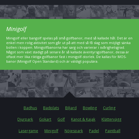
Minigolf
Minigolf eller bangolf spelas på små golfbanor, med så kallade hål. Det är en
enkel men rolig aktivitet som går ut på att med så få slag som möjligt sänka
bollen i koppen. Minigolfbanorna har sarg och varierar i svårighetsgrad.
Något som växt stadigt på senare år så kallade äventyrsgolfbanor, dessa är
oftast mer lika riktiga golfbanor fast i minigolf-storlek. De kallas för MOS-
banor (Minigolf Open Standard) och är väldigt populära.
Badhus
Badplats
Biljard
Bowling
Curling
Djurpark
Gokart
Golf
Kanot & Kajak
Klättervägg
Lasergame
Minigolf
Nöjespark
Padel
Paintball