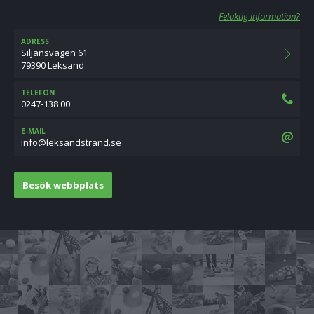
Felaktig information?
ADRESS
Siljansvägen 61
79390 Leksand
TELEFON
0247-138 00
E-MAIL
es.dnartsdnaskel@ofni
Besök webbplats