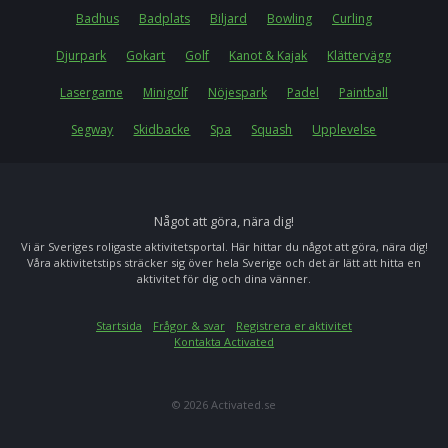
Badhus
Badplats
Biljard
Bowling
Curling
Djurpark
Gokart
Golf
Kanot & Kajak
Klättervägg
Lasergame
Minigolf
Nöjespark
Padel
Paintball
Segway
Skidbacke
Spa
Squash
Upplevelse
Något att göra, nära dig!
Vi är Sveriges roligaste aktivitetsportal. Här hittar du något att göra, nära dig!
Våra aktivitetstips sträcker sig över hela Sverige och det är lätt att hitta en
aktivitet för dig och dina vänner.
Startsida
Frågor & svar
Registrera er aktivitet
Kontakta Activated
© 2026 Activated.se