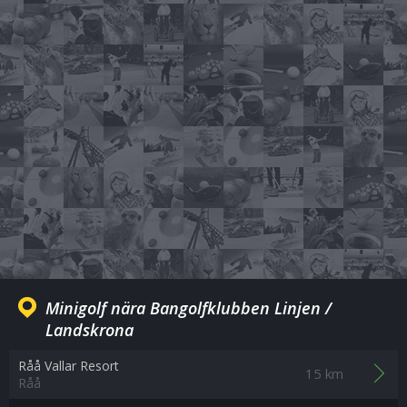
Minigolf nära Bangolfklubben Linjen /
Landskrona
Råå Vallar Resort
15 km
Råå