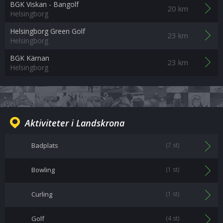
BGK Viskan - Bangolf
20 km
Helsingborg
Helsingborg Green Golf
23 km
Helsingborg
BGK Kärnan
23 km
Helsingborg
Aktiviteter i Landskrona
Badplats
(7 st)
Bowling
(1 st)
Curling
(1 st)
Golf
(4 st)