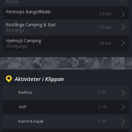
Åstorp
Perstorps Bangolfklubb
15 km
Röstånga Camping & Bad
17 km
Röstånga
Hjelmsjö Camping
18 km
Örkelljunga
Aktiviteter i Klippan
Badhus
(1 st)
Golf
(1 st)
Kanot & Kajak
(1 st)