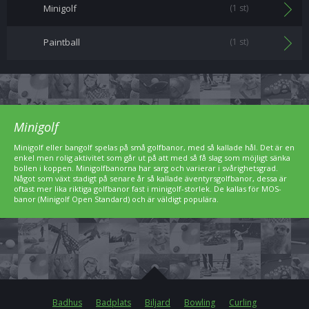
Minigolf
(1 st)
Paintball
(1 st)
Minigolf
Minigolf eller bangolf spelas på små golfbanor, med så kallade hål. Det är en
enkel men rolig aktivitet som går ut på att med så få slag som möjligt sänka
bollen i koppen. Minigolfbanorna har sarg och varierar i svårighetsgrad.
Något som växt stadigt på senare år så kallade äventyrsgolfbanor, dessa är
oftast mer lika riktiga golfbanor fast i minigolf-storlek. De kallas för MOS-
banor (Minigolf Open Standard) och är väldigt populära.
Badhus
Badplats
Biljard
Bowling
Curling