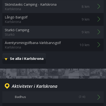
Skönstaviks Camping - Karlskrona
8 km
Karlskrona
Långö Bangolf
9 km
Karlskrona
Sturkö Camping
9 km
Sturkö
Äventyrsminigolfbana-Världsarvsgolf
10 km
Karlskrona
Se alla i Karlskrona
Aktiviteter i Karlskrona
Badhus
(3 st)