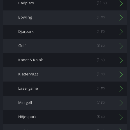
Badplats
(11 st)
Bowling
(1 st)
Djurpark
(1 st)
Golf
(3 st)
Kanot & Kajak
(1 st)
Klättervägg
(1 st)
Lasergame
(1 st)
Minigolf
(7 st)
Nöjespark
(3 st)