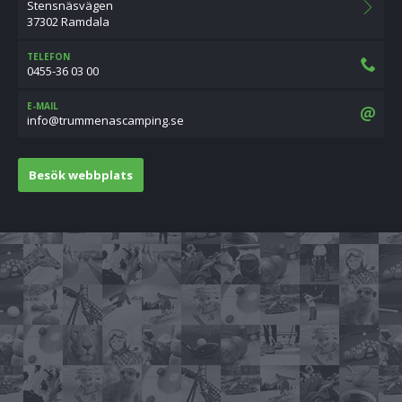
Stensnäsvägen
37302 Ramdala
TELEFON
0455-36 03 00
E-MAIL
es.gnipmacsanemmurt@ofni
Besök webbplats