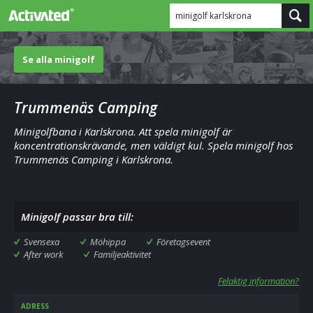
minigolf karlskrona
Se alla minigolf
Trummenäs Camping
Minigolfbana i Karlskrona. Att spela minigolf är
koncentrationskrävande, men väldigt kul. Spela minigolf hos
Trummenäs Camping i Karlskrona.
Minigolf passar bra till:
Svensexa
Möhippa
Företagsevent
After work
Familjeaktivitet
Felaktig information?
ADRESS