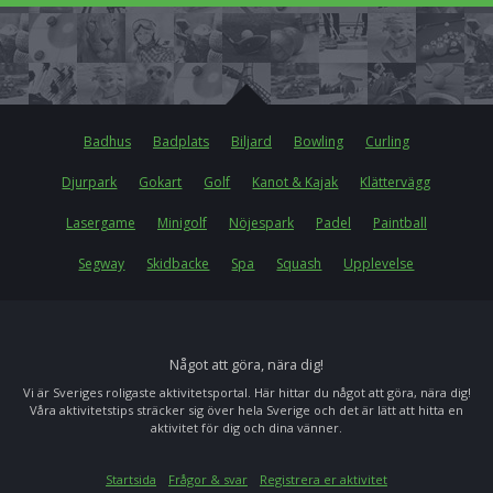
Badhus
Badplats
Biljard
Bowling
Curling
Djurpark
Gokart
Golf
Kanot & Kajak
Klättervägg
Lasergame
Minigolf
Nöjespark
Padel
Paintball
Segway
Skidbacke
Spa
Squash
Upplevelse
Något att göra, nära dig!
Vi är Sveriges roligaste aktivitetsportal. Här hittar du något att göra, nära dig!
Våra aktivitetstips sträcker sig över hela Sverige och det är lätt att hitta en
aktivitet för dig och dina vänner.
Startsida
Frågor & svar
Registrera er aktivitet