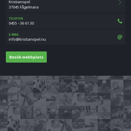
Kristianopel
37045 Fågelmara
TELEFON
0455 - 36 61 30
E-MAIL
un.leponaitsirk@ofni
Besök webbplats