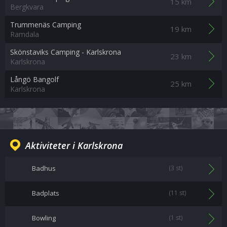
15 km
Bergkvara
Trummenäs Camping
19 km
Ramdala
Skönstaviks Camping - Karlskrona
23 km
Karlskrona
Långö Bangolf
25 km
Karlskrona
Aktiviteter i Karlskrona
Badhus
(3 st)
Badplats
(11 st)
Bowling
(1 st)