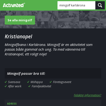
minigolf karlskrona
Se alla minigolf
Kristianopel
Minigolfbana i Karlskrona. Minigolf är en aktivitetet som
passas både gammal och ung. Ta med vännerna till
Kristianopel, ett roligt nöje!
Minigolf passar bra till:
Svensexa
Möhippa
Företagsevent
After work
Familjeaktivitet
Felaktig information?
ADRESS