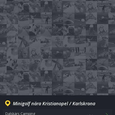
Minigolf nära Kristianopel / Karlskrona
Dalskärs Camping