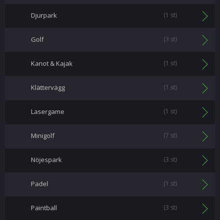
Djurpark
(1 st)
Golf
(3 st)
Kanot & Kajak
(1 st)
Klättervägg
(1 st)
Lasergame
(1 st)
Minigolf
(7 st)
Nöjespark
(3 st)
Padel
(1 st)
Paintball
(3 st)