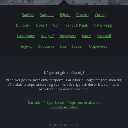
Badhus
Badplats
Biljard
Bowling
Curling
Djurpark
Gokart
Golf
Kanot & Kajak
Klättervägg
Lasergame
Minigolf
Nöjespark
Padel
Paintball
Segway
Skidbacke
Spa
Squash
Upplevelse
Något att göra, nära dig!
Vi är Sveriges roligaste aktivitetsportal. Här hittar du något att göra, nära dig!
Våra aktivitetstips sträcker sig över hela Sverige och det är lätt att hitta en
aktivitet för dig och dina vänner.
Startsida
Frågor & svar
Registrera er aktivitet
Kontakta Activated
© 2026 Activated.se