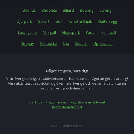
Badhus
Badplats
Biljard
Bowling
Curling
Djurpark
Gokart
Golf
Kanot & Kajak
Klättervägg
Lasergame
Minigolf
Nöjespark
Padel
Paintball
Segway
Skidbacke
Spa
Squash
Upplevelse
Något att göra, nära dig!
Vi är Sveriges roligaste aktivitetsportal. Här hittar du något att göra, nära dig!
Våra aktivitetstips sträcker sig över hela Sverige och det är lätt att hitta en
aktivitet för dig och dina vänner.
Startsida
Frågor & svar
Registrera er aktivitet
Kontakta Activated
© 2026 Activated.se