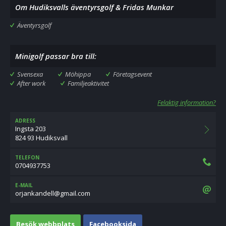
Om Hudiksvalls äventyrsgolf & Fridas Munkar
Äventyrsgolf
Minigolf passar bra till:
Svensexa
Möhippa
Företagsevent
After work
Familjeaktivitet
Felaktig information?
ADRESS
Ingsta 203
824 93 Hudiksvall
TELEFON
0704937753
E-MAIL
moc.liamg@llednaknajro
Besök webbplats
Facebooksida