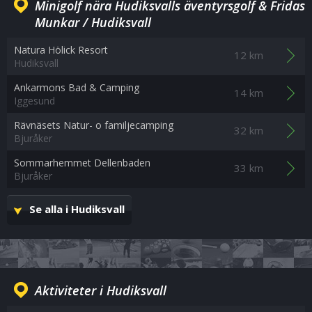
Minigolf nära Hudiksvalls äventyrsgolf & Fridas
Munkar / Hudiksvall
Natura Hölick Resort
12 km
Hudiksvall
Ankarmons Bad & Camping
14 km
Iggesund
Rävnäsets Natur- o familjecamping
32 km
Bjuråker
Sommarhemmet Dellenbaden
33 km
Bjuråker
Se alla i Hudiksvall
Aktiviteter i Hudiksvall