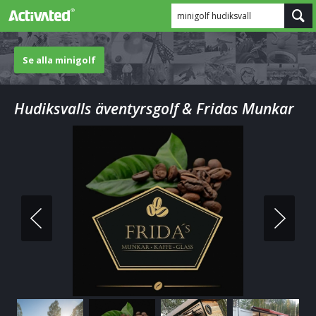
minigolf hudiksvall
Se alla minigolf
Hudiksvalls äventyrsgolf & Fridas Munkar