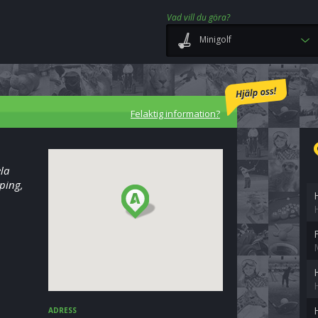
Vad vill du göra?
Minigolf
Felaktig information?
ela
ping,
ADRESS