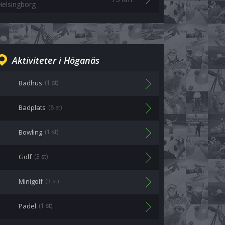
Helsingborg
Aktiviteter i Höganäs
Badhus
(1 st)
Badplats
(8 st)
Bowling
(1 st)
Golf
(3 st)
Minigolf
(3 st)
Padel
(1 st)