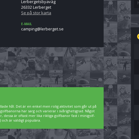
Lerbergetsbyaväg
26332 Lerberget
Se på stor karta
E-MAIL
es.tegrebrel@gnipmac
lade hål. Det är en enkel men rolig aktivitet som går ut på
igolfbanorna har sarg och varierar i svårighetsgrad. Något
 dessa är oftast mer lika riktiga golfbanor fast i minigolf-
 och är väldigt populära.