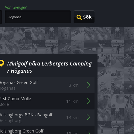
Var i Sverige?
Minigolf nära Lerbergets Camping
/ Höganäs
Höganäs Green Golf
3 km
Höganäs
First Camp Mölle
11 km
Mölle
Helsingborgs BGK - Bangolf
14 km
Helsingborg
Helsingborg Green Golf
15 km