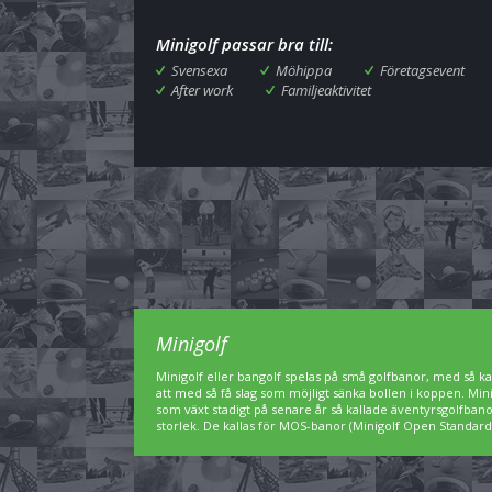
Minigolf passar bra till:
Svensexa
Möhippa
Företagsevent
After work
Familjeaktivitet
Minigolf
Minigolf eller bangolf spelas på små golfbanor, med så kal
att med så få slag som möjligt sänka bollen i koppen. Min
som växt stadigt på senare år så kallade äventyrsgolfbanor,
storlek. De kallas för MOS-banor (Minigolf Open Standard)