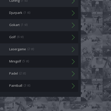
Curling
(1 st)
Djurpark
(1 st)
Gokart
(1 st)
Golf
(6 st)
Lasergame
(2 st)
Minigolf
(5 st)
Padel
(2 st)
Paintball
(3 st)