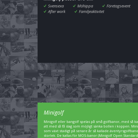
Svensexa
Möhippa
Företagsevent
After work
Familjeaktivitet
Minigolf
Minigolf eller bangolf spelas på små golfbanor, med så kal
att med så få slag som möjligt sänka bollen i koppen. Min
som växt stadigt på senare år så kallade äventyrsgolfbanor,
storlek. De kallas för MOS-banor (Minigolf Open Standard)