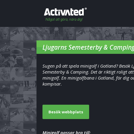
Ljugarns Semesterby & Campin
Sugen på att spela minigolf i Gotland? Besök 
Semesterby & Camping. Det är riktigt roligt att
minigolf. En minigolfbana i Gotland, för dig o
kompisar.
Besök webbplats
Minigolf passar bra till: