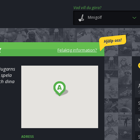
Vad vill du göra?
Minigolf
g
Felaktig information?
Ljugarns
 spela
ch dina
S
S
ADRESS