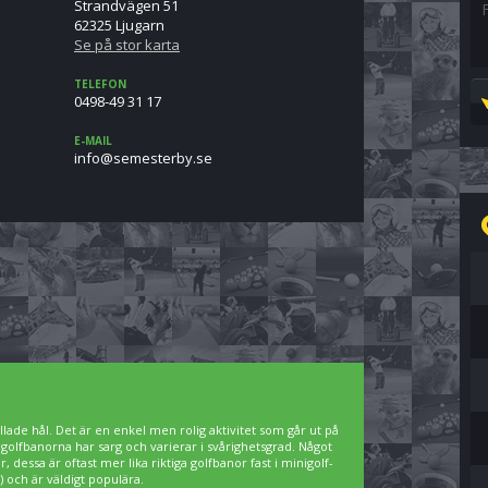
Strandvägen 51
62325 Ljugarn
Se på stor karta
TELEFON
0498-49 31 17
E-MAIL
es.ybretsemes@ofni
lade hål. Det är en enkel men rolig aktivitet som går ut på
igolfbanorna har sarg och varierar i svårighetsgrad. Något
 dessa är oftast mer lika riktiga golfbanor fast i minigolf-
 och är väldigt populära.