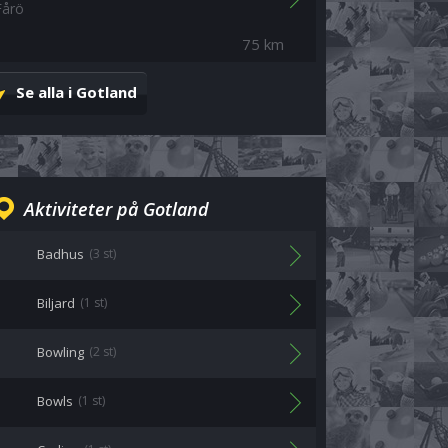
Fårö
75 km
Se alla i Gotland
Aktiviteter på Gotland
Badhus
(3 st)
Biljard
(1 st)
Bowling
(2 st)
Bowls
(1 st)