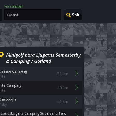
Var i Sverige?
Minigolf nära Ljugarns Semesterby
& Camping / Gotland
Åminne Camping
31 km
lite
Slite Camping
40 km
lite
Kneippbyn
41 km
Visby
Strandskogens Camping Sudersand Fårö